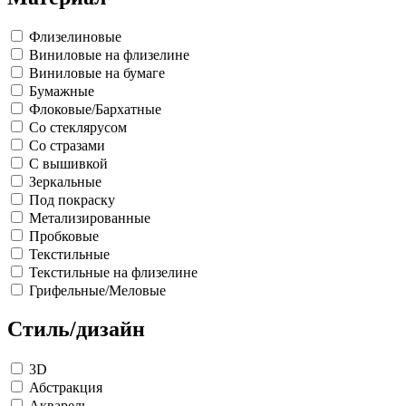
Флизелиновые
Виниловые на флизелине
Виниловые на бумаге
Бумажные
Флоковые/Бархатные
Со стеклярусом
Со стразами
С вышивкой
Зеркальные
Под покраску
Метализированные
Пробковые
Текстильные
Текстильные на флизелине
Грифельные/Меловые
Стиль/дизайн
3D
Абстракция
Акварель