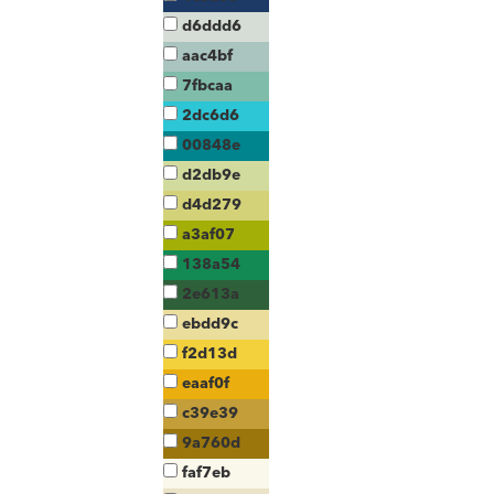
d6ddd6
aac4bf
7fbcaa
2dc6d6
00848e
d2db9e
d4d279
a3af07
138a54
2e613a
ebdd9c
f2d13d
eaaf0f
c39e39
9a760d
faf7eb