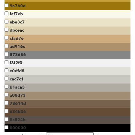
9a760d
faf7eb
ebe3c7
dbceac
cfad7e
ad916c
878686
f3f2f3
e0dfd8
cac7c1
b1aca3
a08d73
78614d
634b36
5a524b
000000