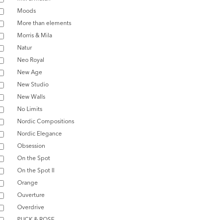
Moods
More than elements
Morris & Mila
Natur
Neo Royal
New Age
New Studio
New Walls
No Limits
Nordic Compositions
Nordic Elegance
Obsession
On the Spot
On the Spot II
Orange
Ouverture
Overdrive
PUCK & ROSE