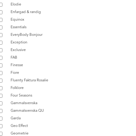
Elodie
Enfargad & randig
Equinox
Essentials
EveryBody Bonjour
Exception
Exclusive
FAB
Finesse
Fiore
Fluenty Faktura Rosalie
Folklore
Four Seasons
Gammalsvenska
Gammalsvenska QU
Garda
Geo Effect
Geometrie