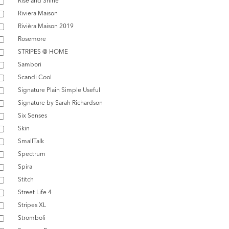
Rise and Shine
Riviera Maison
Rivièra Maison 2019
Rosemore
STRIPES @ HOME
Sambori
Scandi Cool
Signature Plain Simple Useful
Signature by Sarah Richardson
Six Senses
Skin
SmallTalk
Spectrum
Spira
Stitch
Street Life 4
Stripes XL
Stromboli