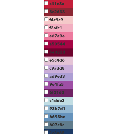
c41e3a
8c2633
f4c9c9
f2afc1
ed7a9e
a50544
6e022d
e5c4d6
c9add8
ad9ed3
9e4fa5
6f2163
c1dde3
93b7d1
6693bc
607c8c
1c3a65