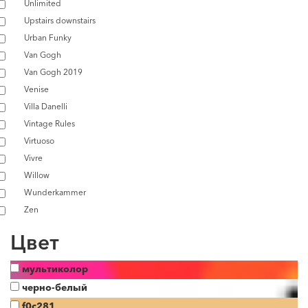
Unlimited
Upstairs downstairs
Urban Funky
Van Gogh
Van Gogh 2019
Venise
Villa Danelli
Vintage Rules
Virtuoso
Vivre
Willow
Wunderkammer
Zen
Цвет
мультиколор
черно-белый
f0c281