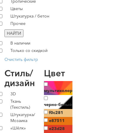
Тропические
Цветы
Штукатурка / бетон
Прочее
НАЙТИ
В наличии
Только со скидкой
Очистить фильтр
Стиль/
Цвет
дизайн
мультиколор
3D
Ткань
черно-белый
(Текстиль)
f0c281
Штукатурка/
Мозаика
e87511
«Шёлк»
e23d28