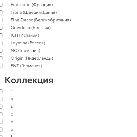
Filpassion (Франция)
Fiona (Швеция/Дания)
Fine Decor (Великобритания)
Grandeco (Бельгия)
ICH (Испания)
Loymina (Россия)
NC (Германия)
Origin (Нидерланды)
PNT (Германия)
Коллекция
1
a
b
c
d
e