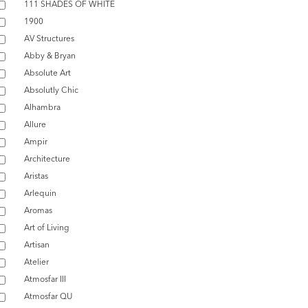
111 SHADES OF WHITE
1900
AV Structures
Abby & Bryan
Absolute Art
Absolutly Chic
Alhambra
Allure
Ampir
Architecture
Aristas
Arlequin
Aromas
Art of Living
Artisan
Atelier
Atmosfar III
Atmosfar QU