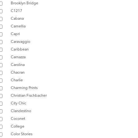
Brooklyn Bridge
C1217
Cabana
Camellia
Capri
Caravaggio
Caribbean
Carnazza
Carolina
Chacran
Charlie
Charming Prints
Christian Fischbacher
City Chic
Clandestino
Coconet
College
Color Stories