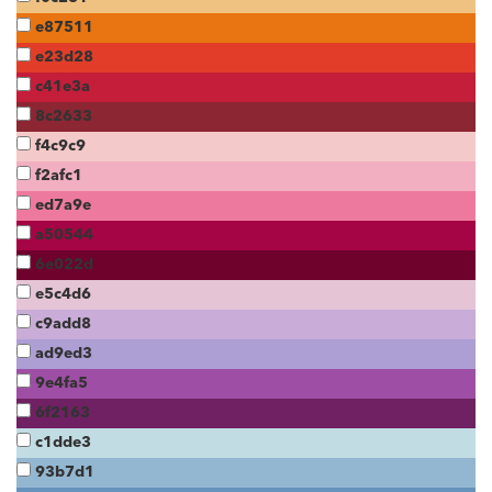
e87511
e23d28
c41e3a
8c2633
f4c9c9
f2afc1
ed7a9e
a50544
6e022d
e5c4d6
c9add8
ad9ed3
9e4fa5
6f2163
c1dde3
93b7d1