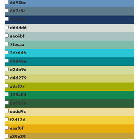
6693bc
607c8c
1c3a65
d6ddd6
aac4bf
7fbcaa
2dc6d6
00848e
d2db9e
d4d279
a3af07
138a54
2e613a
ebdd9c
f2d13d
eaaf0f
c39e39