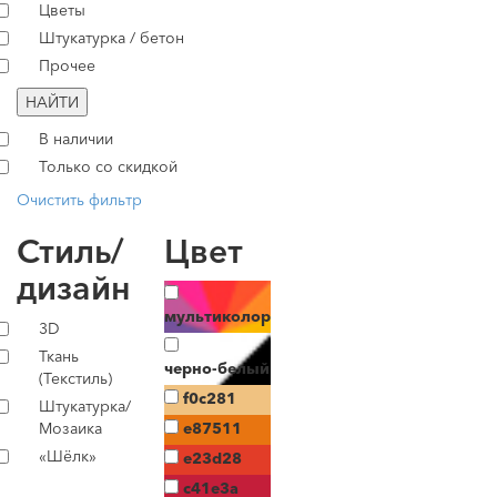
Цветы
Штукатурка / бетон
Прочее
НАЙТИ
В наличии
Только со скидкой
Очистить фильтр
Стиль/
Цвет
дизайн
мультиколор
3D
Ткань
черно-белый
(Текстиль)
f0c281
Штукатурка/
Мозаика
e87511
«Шёлк»
e23d28
c41e3a