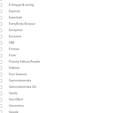
Enfargad & randig
Equinox
Essentials
EveryBody Bonjour
Exception
Exclusive
FAB
Finesse
Fiore
Fluenty Faktura Rosalie
Folklore
Four Seasons
Gammalsvenska
Gammalsvenska QU
Garda
Geo Effect
Geometrie
Giggle