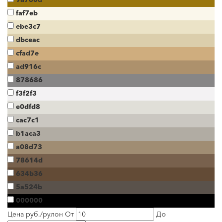
faf7eb
ebe3c7
dbceac
cfad7e
ad916c
878686
f3f2f3
e0dfd8
cac7c1
b1aca3
a08d73
78614d
634b36
5a524b
000000
Цена руб./рулон
От
До