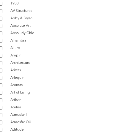
1900
AV Structures
Abby & Bryan
Absolute Art
Absolutly Chic
Alhambra
Allure
Ampir
Architecture
Aristas
Arlequin
Aromas
Art of Living
Artisan
Atelier
Atmosfar III
Atmosfar QU
Attitude