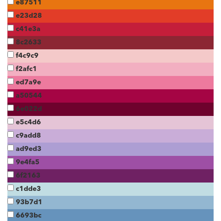
e87511
e23d28
c41e3a
8c2633
f4c9c9
f2afc1
ed7a9e
a50544
6e022d
e5c4d6
c9add8
ad9ed3
9e4fa5
6f2163
c1dde3
93b7d1
6693bc