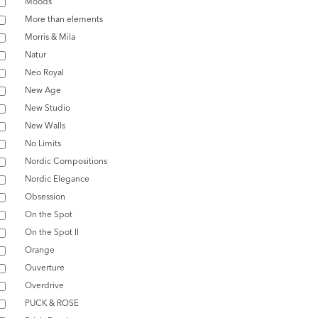
Moods
More than elements
Morris & Mila
Natur
Neo Royal
New Age
New Studio
New Walls
No Limits
Nordic Compositions
Nordic Elegance
Obsession
On the Spot
On the Spot II
Orange
Ouverture
Overdrive
PUCK & ROSE