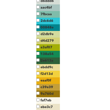
d6ddd6
aac4bf
7fbcaa
2dc6d6
00848e
d2db9e
d4d279
a3af07
138a54
2e613a
ebdd9c
f2d13d
eaaf0f
c39e39
9a760d
faf7eb
ebe3c7