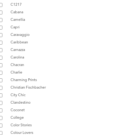
C1217
Cabana
Camellia
Capri
Caravaggio
Caribbean
Carnazza
Carolina
Chacran
Charlie
Charming Prints
Christian Fischbacher
City Chic
Clandestino
Coconet
College
Color Stories
Colour Lovers