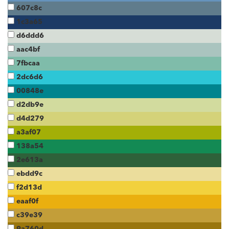
607c8c
1c3a65
d6ddd6
aac4bf
7fbcaa
2dc6d6
00848e
d2db9e
d4d279
a3af07
138a54
2e613a
ebdd9c
f2d13d
eaaf0f
c39e39
9a760d