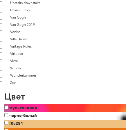
Upstairs downstairs
Urban Funky
Van Gogh
Van Gogh 2019
Venise
Villa Danelli
Vintage Rules
Virtuoso
Vivre
Willow
Wunderkammer
Zen
Цвет
мультиколор
черно-белый
f0c281