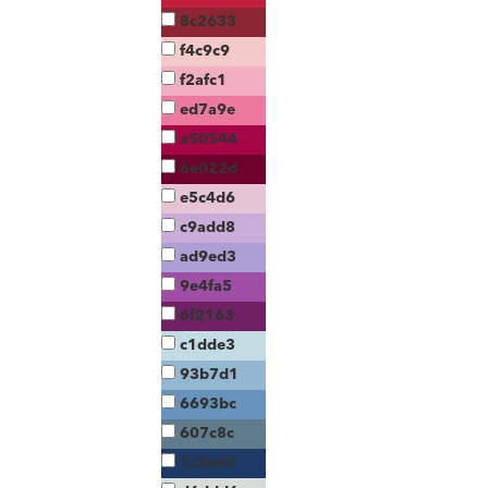
8c2633
f4c9c9
f2afc1
ed7a9e
a50544
6e022d
e5c4d6
c9add8
ad9ed3
9e4fa5
6f2163
c1dde3
93b7d1
6693bc
607c8c
1c3a65