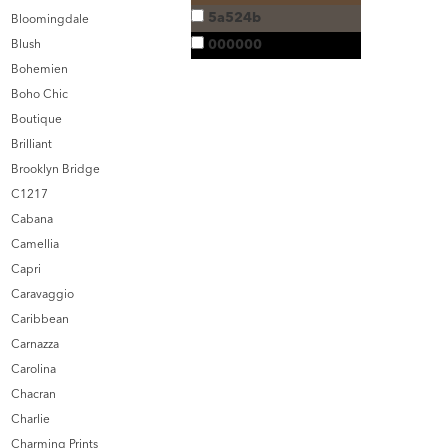
5a524b
Bloomingdale
000000
Blush
Bohemien
Boho Chic
Boutique
Brilliant
Brooklyn Bridge
C1217
Cabana
Camellia
Capri
Caravaggio
Caribbean
Carnazza
Carolina
Chacran
Charlie
Charming Prints