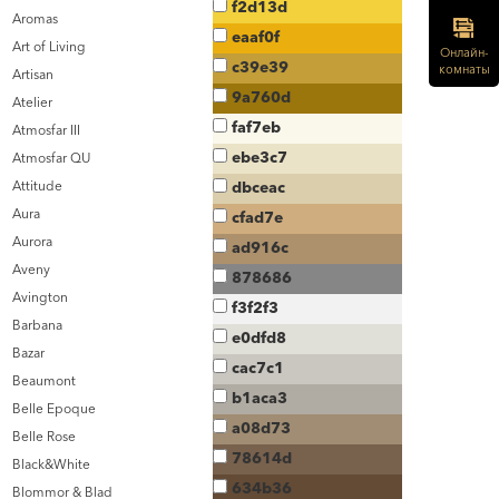
f2d13d
Aromas
eaaf0f
Art of Living
Онлайн-
c39e39
комнаты
Artisan
9a760d
Atelier
faf7eb
Atmosfar III
ebe3c7
Atmosfar QU
Attitude
dbceac
Aura
cfad7e
Aurora
ad916c
Aveny
878686
Avington
f3f2f3
Barbana
e0dfd8
Bazar
cac7c1
Beaumont
b1aca3
Belle Epoque
a08d73
Belle Rose
78614d
Black&White
634b36
Blommor & Blad