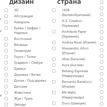
дизайн
страна
3D
1838
(Великобритания)
Абстракция
е
A.S. Creation
Акварель
(Германия)
Буквы / Цифры /
е
Architects Paper
Надписи
(Германия)
Восточный
Andrea Rossi (Италия)
Вязаные
Alessandro Allori
Геометрия
(Италия)
Горох / Точки
Atlas (Бельгия)
Градиент / Омбре
Aura (Англия)
Дамаск
Behang Expresse
Деревья / Ветви
(Нидерланды)
Доски / Под дерево
Bernardo Bartalucci
Детские
(Италия)
Животные
BN Walls
е
(Нидерланды)
Жуи / Туаль
Duro (Швеция)
Звёзды