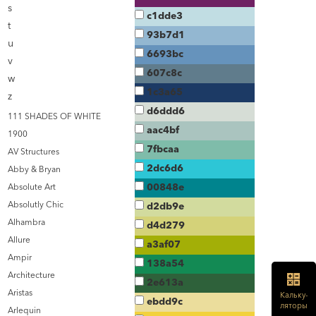
s
c1dde3
t
93b7d1
u
6693bc
v
607c8c
w
1c3a65
z
d6ddd6
111 SHADES OF WHITE
aac4bf
1900
7fbcaa
AV Structures
2dc6d6
Abby & Bryan
00848e
Absolute Art
Absolutly Chic
d2db9e
Alhambra
d4d279
Allure
a3af07
Ampir
138a54
Architecture
2e613a
Aristas
Кальку-
ebdd9c
ляторы
Arlequin