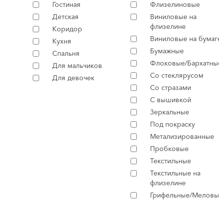
Гостиная
Флизелиновые
Детская
Виниловые на
флизелине
Коридор
Виниловые на бумаг
Кухня
Бумажные
Спальня
Флоковые/Бархатны
Для мальчиков
Со стеклярусом
Для девочек
Со стразами
С вышивкой
Зеркальные
Под покраску
Метализированные
Пробковые
Текстильные
Текстильные на
флизелине
Грифельные/Меловы