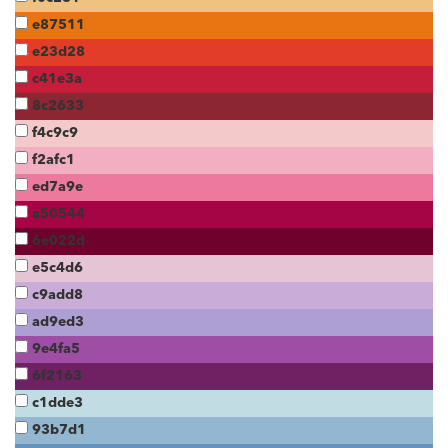
e87511
e23d28
c41e3a
8c2633
f4c9c9
f2afc1
ed7a9e
a50544
6e022d
e5c4d6
c9add8
ad9ed3
9e4fa5
6f2163
c1dde3
93b7d1