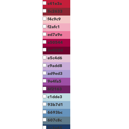
c41e3a
8c2633
f4c9c9
f2afc1
ed7a9e
a50544
6e022d
e5c4d6
c9add8
ad9ed3
9e4fa5
6f2163
c1dde3
93b7d1
6693bc
607c8c
1c3a65