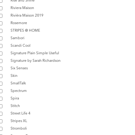
Rise and Shine
Riviera Maison
Rivièra Maison 2019
Rosemore
STRIPES @ HOME
Sambori
Scandi Cool
Signature Plain Simple Useful
Signature by Sarah Richardson
Six Senses
Skin
SmallTalk
Spectrum
Spira
Stitch
Street Life 4
Stripes XL
Stromboli