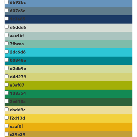
6693bc
607c8c
1c3a65
d6ddd6
aac4bf
7fbcaa
2dc6d6
00848e
d2db9e
d4d279
a3af07
138a54
2e613a
ebdd9c
f2d13d
eaaf0f
c39e39