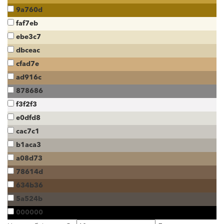
9a760d
faf7eb
ebe3c7
dbceac
cfad7e
ad916c
878686
f3f2f3
e0dfd8
cac7c1
b1aca3
a08d73
78614d
634b36
5a524b
000000