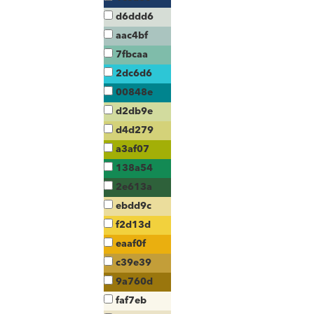
d6ddd6
aac4bf
7fbcaa
2dc6d6
00848e
d2db9e
d4d279
a3af07
138a54
2e613a
ebdd9c
f2d13d
eaaf0f
c39e39
9a760d
faf7eb