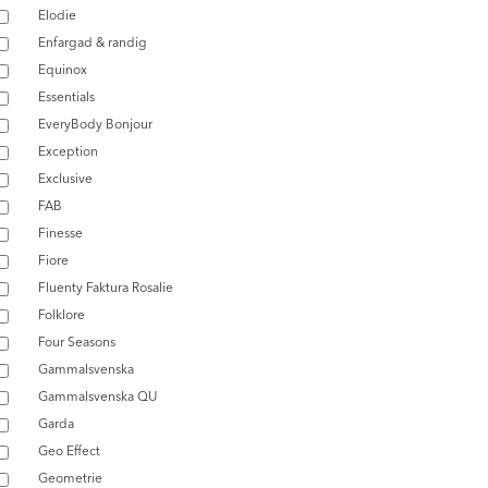
Elodie
Enfargad & randig
Equinox
Essentials
EveryBody Bonjour
Exception
Exclusive
FAB
Finesse
Fiore
Fluenty Faktura Rosalie
Folklore
Four Seasons
Gammalsvenska
Gammalsvenska QU
Garda
Geo Effect
Geometrie