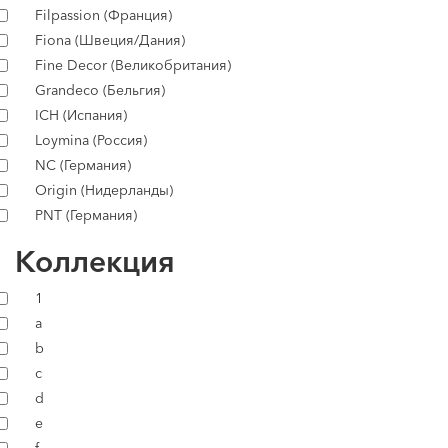
Filpassion (Франция)
Fiona (Швеция/Дания)
Fine Decor (Великобритания)
Grandeco (Бельгия)
ICH (Испания)
Loymina (Россия)
NC (Германия)
Origin (Нидерланды)
PNT (Германия)
Коллекция
1
a
b
c
d
e