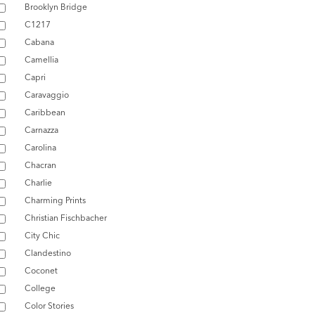
Brooklyn Bridge
C1217
Cabana
Camellia
Capri
Caravaggio
Caribbean
Carnazza
Carolina
Chacran
Charlie
Charming Prints
Christian Fischbacher
City Chic
Clandestino
Coconet
College
Color Stories