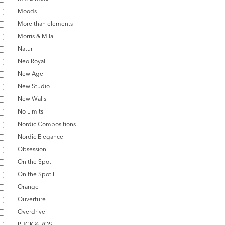
Moods
More than elements
Morris & Mila
Natur
Neo Royal
New Age
New Studio
New Walls
No Limits
Nordic Compositions
Nordic Elegance
Obsession
On the Spot
On the Spot II
Orange
Ouverture
Overdrive
PUCK & ROSE