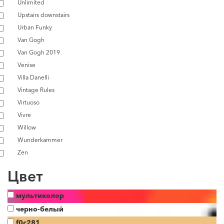
Unlimited
Upstairs downstairs
Urban Funky
Van Gogh
Van Gogh 2019
Venise
Villa Danelli
Vintage Rules
Virtuoso
Vivre
Willow
Wunderkammer
Zen
Цвет
мультиколор
черно-белый
f0c281