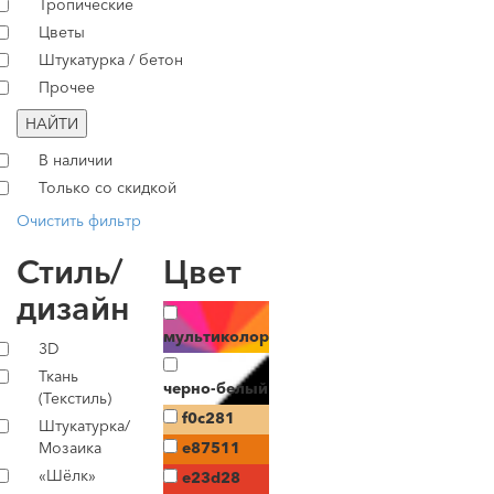
Тропические
Цветы
Штукатурка / бетон
Прочее
НАЙТИ
В наличии
Только со скидкой
Очистить фильтр
Стиль/
Цвет
дизайн
мультиколор
3D
Ткань
черно-белый
(Текстиль)
f0c281
Штукатурка/
Мозаика
e87511
«Шёлк»
e23d28