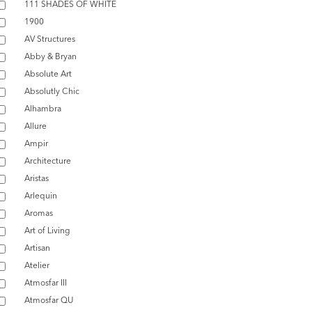
111 SHADES OF WHITE
1900
AV Structures
Abby & Bryan
Absolute Art
Absolutly Chic
Alhambra
Allure
Ampir
Architecture
Aristas
Arlequin
Aromas
Art of Living
Artisan
Atelier
Atmosfar III
Atmosfar QU