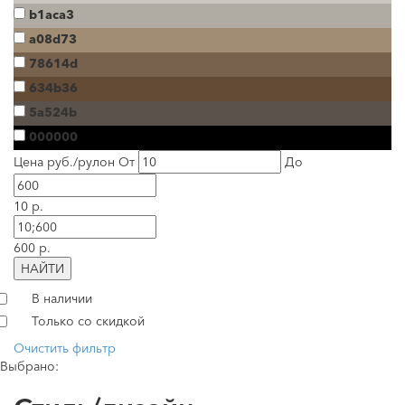
b1aca3
a08d73
78614d
634b36
5a524b
000000
Цена руб./рулон
От
До
10 р.
600 р.
НАЙТИ
В наличии
Только со скидкой
Очистить фильтр
Выбрано: