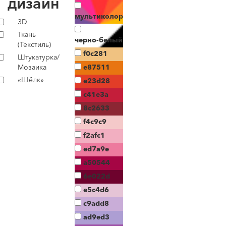
дизайн
мультиколор
3D
Ткань
черно-белый
(Текстиль)
f0c281
Штукатурка/
Мозаика
e87511
«Шёлк»
e23d28
c41e3a
8c2633
f4c9c9
f2afc1
ed7a9e
a50544
6e022d
e5c4d6
c9add8
ad9ed3