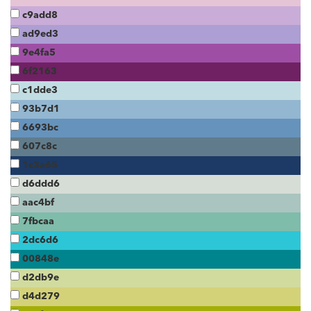
c9add8
ad9ed3
9e4fa5
6f2163
c1dde3
93b7d1
6693bc
607c8c
1c3a65
d6ddd6
aac4bf
7fbcaa
2dc6d6
00848e
d2db9e
d4d279