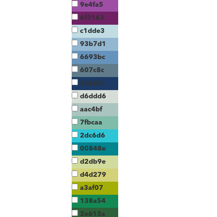
9e4fa5
6f2163
c1dde3
93b7d1
6693bc
607c8c
1c3a65
d6ddd6
aac4bf
7fbcaa
2dc6d6
00848e
d2db9e
d4d279
a3af07
138a54
2e613a