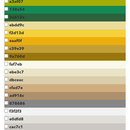
a3af07
138a54
2e613a
ebdd9c
f2d13d
eaaf0f
c39e39
9a760d
faf7eb
ebe3c7
dbceac
cfad7e
ad916c
878686
f3f2f3
e0dfd8
cac7c1