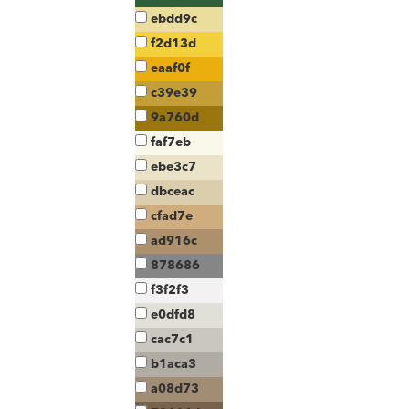
ebdd9c
f2d13d
eaaf0f
c39e39
9a760d
faf7eb
ebe3c7
dbceac
cfad7e
ad916c
878686
f3f2f3
e0dfd8
cac7c1
b1aca3
a08d73