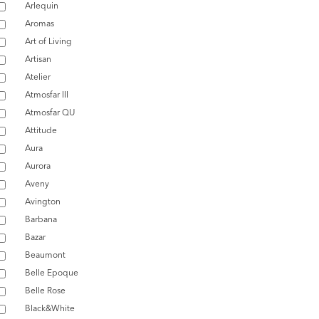
Arlequin
Aromas
Art of Living
Artisan
Atelier
Atmosfar III
Atmosfar QU
Attitude
Aura
Aurora
Aveny
Avington
Barbana
Bazar
Beaumont
Belle Epoque
Belle Rose
Black&White