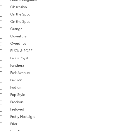
Obsession
On the Spot
On the Spot II
Orange
Ouverture
Overdrive
PUCK & ROSE
Palais Royal
Panthera
Park Avenue
Pavilion
Podium
Pop Style
Precious
Preloved
Pretty Nostalgic
Prior