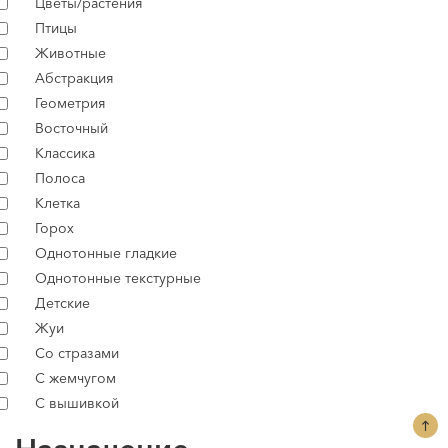
Цветы/растения
Птицы
Животные
Абстракция
Геометрия
Восточный
Классика
Полоса
Клетка
Горох
Однотонные гладкие
Однотонные текстурные
Детские
Жуи
Со стразами
С жемчугом
С вышивкой