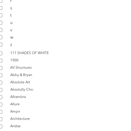
r
s
t
u
v
w
z
111 SHADES OF WHITE
1900
AV Structures
Abby & Bryan
Absolute Art
Absolutly Chic
Alhambra
Allure
Ampir
Architecture
Aristas