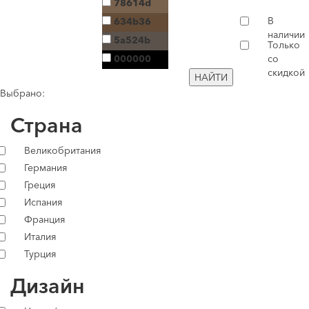
78614d
В
634b36
наличии
5a524b
Только
000000
со
скидкой
НАЙТИ
Выбрано:
Страна
Великобритания
Германия
Греция
Испания
Франция
Италия
Турция
Дизайн