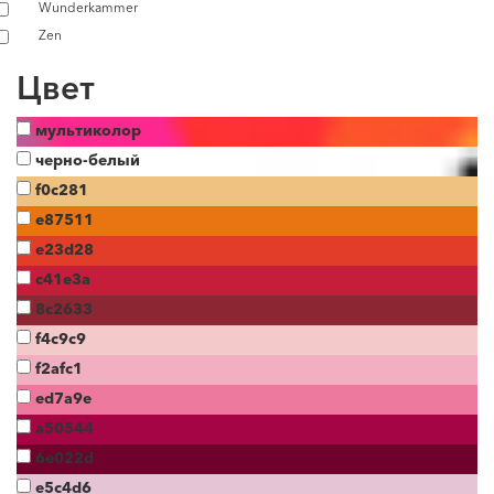
Wunderkammer
Zen
Цвет
мультиколор
черно-белый
f0c281
e87511
e23d28
c41e3a
8c2633
f4c9c9
f2afc1
ed7a9e
a50544
6e022d
e5c4d6