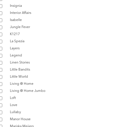
Insignia
Interior Affairs
Isabelle
Jungle Fever
K1217
La Spezia
Layers
Legend
Linen Stories
Little Bandits
Little World
Living @ Home
Living @ Home Jumbo
Loft
Love
Lullaby
Manor House
Mariska Meijers