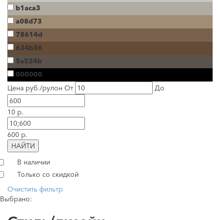
b1aca3
a08d73
78614d
634b36
5a524b
000000
Цена руб./рулон
От
До
10 р.
600 р.
НАЙТИ
В наличии
Только со скидкой
Очистить фильтр
Выбрано: