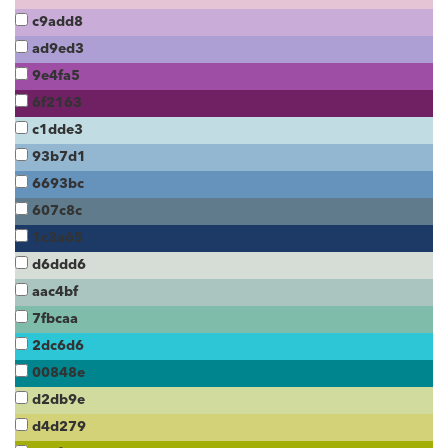
c9add8
ad9ed3
9e4fa5
6f2163
c1dde3
93b7d1
6693bc
607c8c
1c3a65
d6ddd6
aac4bf
7fbcaa
2dc6d6
00848e
d2db9e
d4d279