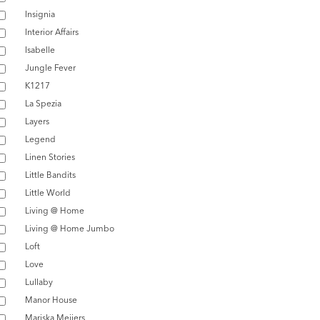
Insignia
Interior Affairs
Isabelle
Jungle Fever
K1217
La Spezia
Layers
Legend
Linen Stories
Little Bandits
Little World
Living @ Home
Living @ Home Jumbo
Loft
Love
Lullaby
Manor House
Mariska Meijers