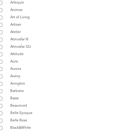
Arlequin
Aromas
Art of Living
Artisan
Atelier
Atmosfar III
Atmosfar QU
Attitude
Aura
Aurora
Aveny
Avington
Barbana
Bazar
Beaumont
Belle Epoque
Belle Rose
Black&White