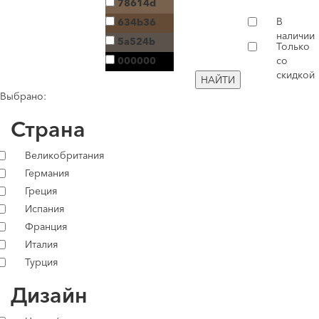
78614d
В
634b36
наличии
5a524b
Только
000000
со
скидкой
НАЙТИ
Выбрано:
Страна
Великобритания
Германия
Греция
Испания
Франция
Италия
Турция
Дизайн