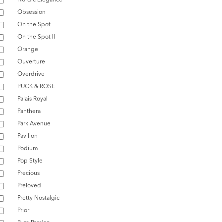
Obsession
On the Spot
On the Spot II
Orange
Ouverture
Overdrive
PUCK & ROSE
Palais Royal
Panthera
Park Avenue
Pavilion
Podium
Pop Style
Precious
Preloved
Pretty Nostalgic
Prior