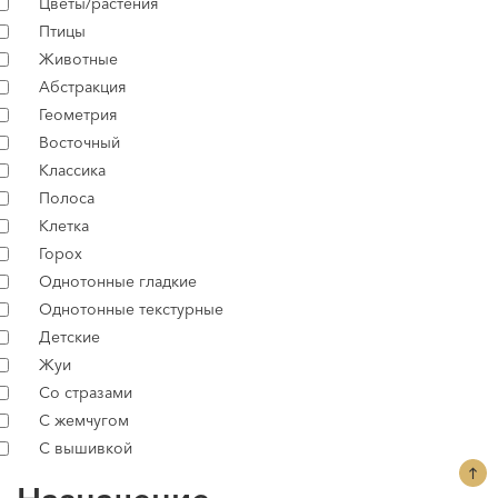
Цветы/растения
Птицы
Животные
Абстракция
Геометрия
Восточный
Классика
Полоса
Клетка
Горох
Однотонные гладкие
Однотонные текстурные
Детские
Жуи
Со стразами
С жемчугом
С вышивкой