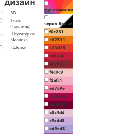
дизайн
мультиколор
3D
Ткань
черно-белый
(Текстиль)
f0c281
Штукатурка/
Мозаика
e87511
«Шёлк»
e23d28
c41e3a
8c2633
f4c9c9
f2afc1
ed7a9e
a50544
6e022d
e5c4d6
c9add8
ad9ed3