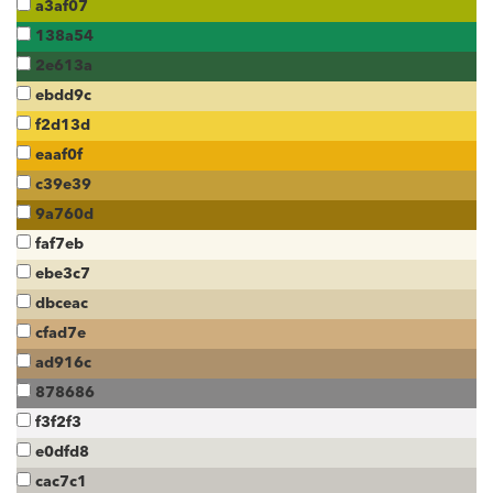
a3af07
138a54
2e613a
ebdd9c
f2d13d
eaaf0f
c39e39
9a760d
faf7eb
ebe3c7
dbceac
cfad7e
ad916c
878686
f3f2f3
e0dfd8
cac7c1