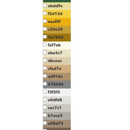
ebdd9c
f2d13d
eaaf0f
c39e39
9a760d
faf7eb
ebe3c7
dbceac
cfad7e
ad916c
878686
f3f2f3
e0dfd8
cac7c1
b1aca3
a08d73