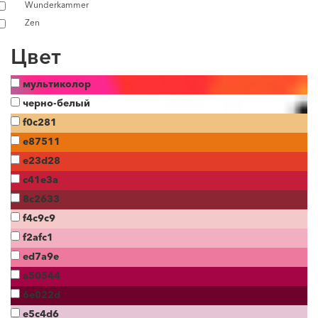
Wunderkammer
Zen
Цвет
мультиколор
черно-белый
f0c281
e87511
e23d28
c41e3a
8c2633
f4c9c9
f2afc1
ed7a9e
a50544
6e022d
e5c4d6