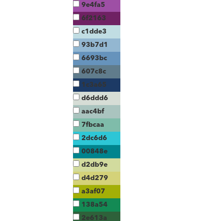
9e4fa5
6f2163
c1dde3
93b7d1
6693bc
607c8c
1c3a65
d6ddd6
aac4bf
7fbcaa
2dc6d6
00848e
d2db9e
d4d279
a3af07
138a54
2e613a