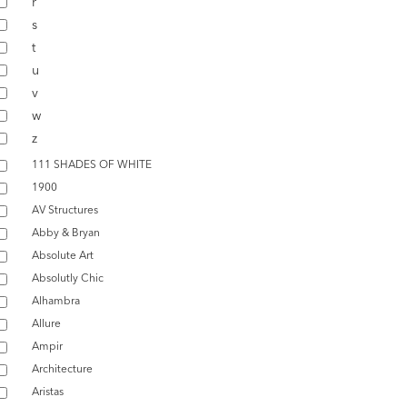
r
s
t
u
v
w
z
111 SHADES OF WHITE
1900
AV Structures
Abby & Bryan
Absolute Art
Absolutly Chic
Alhambra
Allure
Ampir
Architecture
Aristas