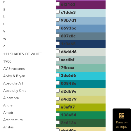
r
6f2163
s
c1dde3
t
93b7d1
u
6693bc
v
607c8c
w
1c3a65
z
d6ddd6
111 SHADES OF WHITE
aac4bf
1900
7fbcaa
AV Structures
2dc6d6
Abby & Bryan
00848e
Absolute Art
Absolutly Chic
d2db9e
Alhambra
d4d279
Allure
a3af07
Ampir
138a54
Architecture
Кальку-
2e613a
ляторы
Aristas
ebdd9c