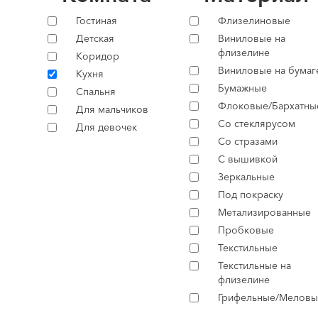
Гостиная
Флизелиновые
Детская
Виниловые на
флизелине
Коридор
Виниловые на бумаг
Кухня
Бумажные
Спальня
Флоковые/Бархатны
Для мальчиков
Со стеклярусом
Для девочек
Со стразами
С вышивкой
Зеркальные
Под покраску
Метализированные
Пробковые
Текстильные
Текстильные на
флизелине
Грифельные/Меловы