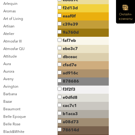
Arlequin
f2d13d
Aromas
Онлайн-
eaaf0f
Art of Living
комнаты
c39e39
Artisan
9a760d
Atelier
faf7eb
Atmosfar III
ebe3c7
Atmosfar QU
Attitude
dbceac
Aura
cfad7e
Aurora
ad916c
Aveny
878686
Avington
f3f2f3
Barbana
e0dfd8
Bazar
cac7c1
Beaumont
b1aca3
Belle Epoque
a08d73
Belle Rose
78614d
Black&White