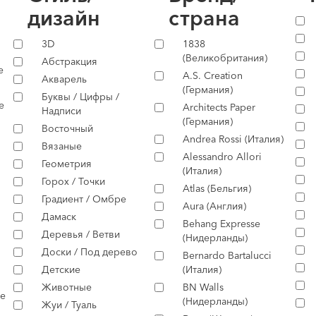
дизайн
страна
3D
1838
(Великобритания)
Абстракция
е
A.S. Creation
Акварель
(Германия)
Буквы / Цифры /
е
Architects Paper
Надписи
(Германия)
Восточный
Andrea Rossi (Италия)
Вязаные
Alessandro Allori
Геометрия
(Италия)
Горох / Точки
Atlas (Бельгия)
Градиент / Омбре
Aura (Англия)
Дамаск
Behang Expresse
Деревья / Ветви
(Нидерланды)
Доски / Под дерево
Bernardo Bartalucci
Детские
(Италия)
Животные
BN Walls
е
(Нидерланды)
Жуи / Туаль