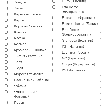
Duro (Швеция)
Звёзды
Esta Home
Зигзаг
(Нидерланды)
Каретная стяжка
Filpassion (Франция)
Карты
Fiona (Швеция/Дания)
Кирпичи / камень
Fine Decor
Классика
(Великобритания)
Клетка
Grandeco (Бельгия)
Космос
ICH (Испания)
Кружево / Вышивка
Loymina (Россия)
Листья / Растения
NC (Германия)
Лофт
Origin (Нидерланды)
Люди
PNT (Германия)
Морская тематика
Насекомые / Бабочки
Облака
Однотонный /
Фоновый
Перья