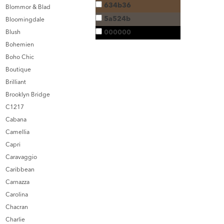
634b36
Blommor & Blad
5a524b
Bloomingdale
000000
Blush
Bohemien
Boho Chic
Boutique
Brilliant
Brooklyn Bridge
C1217
Cabana
Camellia
Capri
Caravaggio
Caribbean
Carnazza
Carolina
Chacran
Charlie