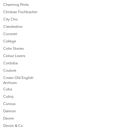
Charming Prints
Christian Fischbacher
City Chic
Clandestino
Coconet
College
Color Stories
Colour Lovers
Cordoba
Couture
Crown Old English
Archives
Cuba
Cubiq
Curious
Daimon
Denim
Denim & Co