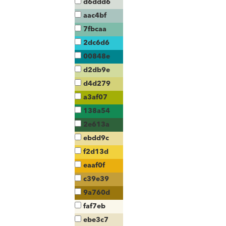
d6ddd6
aac4bf
7fbcaa
2dc6d6
00848e
d2db9e
d4d279
a3af07
138a54
2e613a
ebdd9c
f2d13d
eaaf0f
c39e39
9a760d
faf7eb
ebe3c7