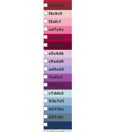
8c2633
f4c9c9
f2afc1
ed7a9e
a50544
6e022d
e5c4d6
c9add8
ad9ed3
9e4fa5
6f2163
c1dde3
93b7d1
6693bc
607c8c
1c3a65