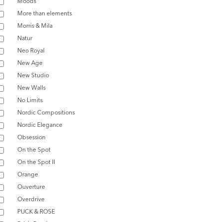
Moods
More than elements
Morris & Mila
Natur
Neo Royal
New Age
New Studio
New Walls
No Limits
Nordic Compositions
Nordic Elegance
Obsession
On the Spot
On the Spot II
Orange
Ouverture
Overdrive
PUCK & ROSE