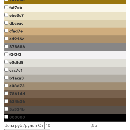
faf7eb
ebe3c7
dbceac
cfad7e
ad916c
878686
f3f2f3
e0dfd8
cac7c1
b1aca3
a08d73
78614d
634b36
5a524b
000000
Цена руб./рулон
От
До