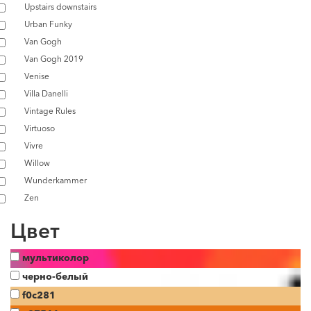
Upstairs downstairs
Urban Funky
Van Gogh
Van Gogh 2019
Venise
Villa Danelli
Vintage Rules
Virtuoso
Vivre
Willow
Wunderkammer
Zen
Цвет
мультиколор
черно-белый
f0c281