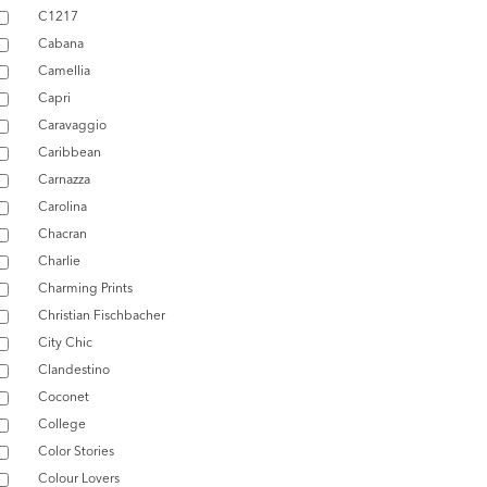
C1217
Cabana
Camellia
Capri
Caravaggio
Caribbean
Carnazza
Carolina
Chacran
Charlie
Charming Prints
Christian Fischbacher
City Chic
Clandestino
Coconet
College
Color Stories
Colour Lovers