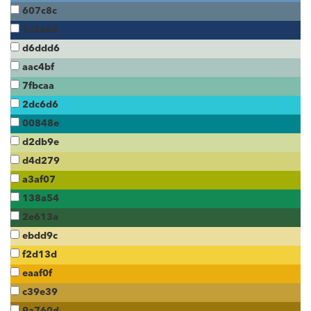
607c8c
1c3a65
d6ddd6
aac4bf
7fbcaa
2dc6d6
00848e
d2db9e
d4d279
a3af07
138a54
2e613a
ebdd9c
f2d13d
eaaf0f
c39e39
9a760d