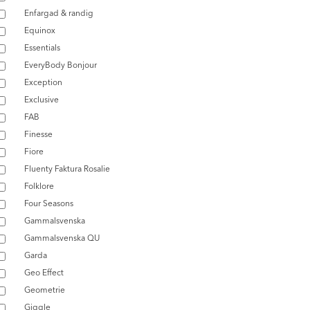
Enfargad & randig
Equinox
Essentials
EveryBody Bonjour
Exception
Exclusive
FAB
Finesse
Fiore
Fluenty Faktura Rosalie
Folklore
Four Seasons
Gammalsvenska
Gammalsvenska QU
Garda
Geo Effect
Geometrie
Giggle