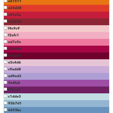
e87511
e23d28
c41e3a
8c2633
f4c9c9
f2afc1
ed7a9e
a50544
6e022d
e5c4d6
c9add8
ad9ed3
9e4fa5
6f2163
c1dde3
93b7d1
6693bc