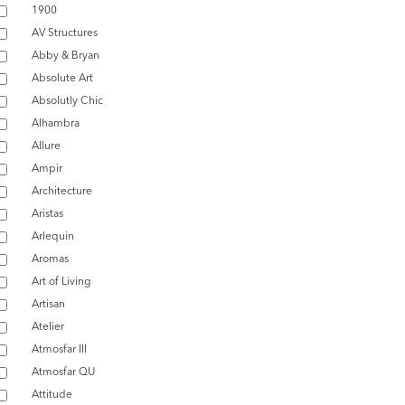
1900
AV Structures
Abby & Bryan
Absolute Art
Absolutly Chic
Alhambra
Allure
Ampir
Architecture
Aristas
Arlequin
Aromas
Art of Living
Artisan
Atelier
Atmosfar III
Atmosfar QU
Attitude