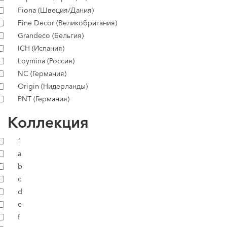
Fiona (Швеция/Дания)
Fine Decor (Великобритания)
Grandeco (Бельгия)
ICH (Испания)
Loymina (Россия)
NC (Германия)
Origin (Нидерланды)
PNT (Германия)
Коллекция
1
a
b
c
d
e
f