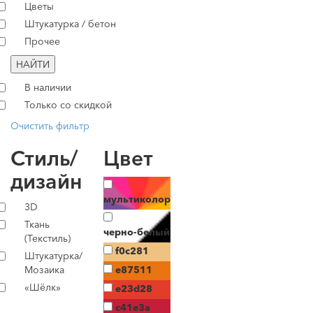
Цветы
Штукатурка / бетон
Прочее
НАЙТИ
В наличии
Только со скидкой
Очистить фильтр
Стиль/
Цвет
дизайн
мультиколор
3D
Ткань
черно-белый
(Текстиль)
f0c281
Штукатурка/
Мозаика
e87511
«Шёлк»
e23d28
c41e3a