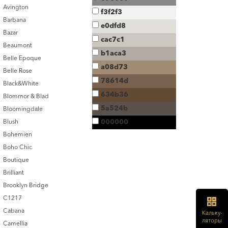
Avington
f3f2f3
Barbana
e0dfd8
Bazar
cac7c1
Beaumont
b1aca3
Belle Epoque
a08d73
Belle Rose
78614d
Black&White
634b36
Blommor & Blad
5a524b
Bloomingdale
000000
Blush
Bohemien
Boho Chic
Boutique
Brilliant
Brooklyn Bridge
C1217
Cabana
Кальку-
ляторы
Camellia