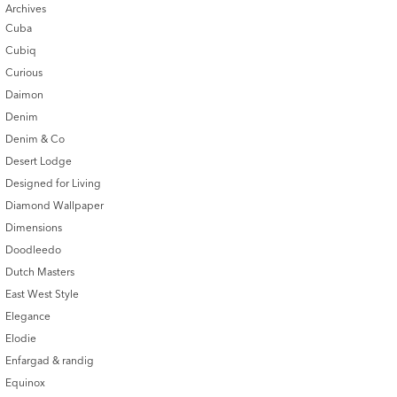
Archives
Cuba
Cubiq
Curious
Daimon
Denim
Denim & Co
Desert Lodge
Designed for Living
Diamond Wallpaper
Dimensions
Doodleedo
Dutch Masters
East West Style
Elegance
Elodie
Enfargad & randig
Equinox