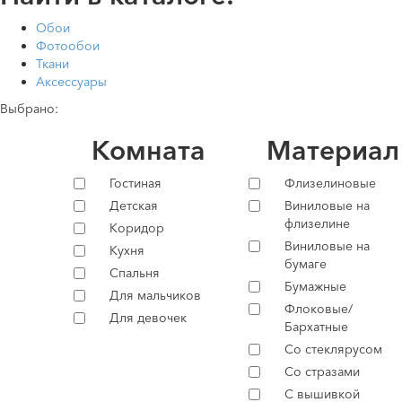
Обои
Фотообои
Ткани
Аксессуары
Выбрано:
Комната
Материал
Гостиная
Флизелиновые
Детская
Виниловые на
флизелине
Коридор
Виниловые на
Кухня
бумаге
Спальня
Бумажные
Для мальчиков
Флоковые/
Для девочек
Бархатные
Со стеклярусом
Со стразами
С вышивкой