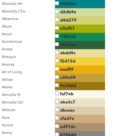
00848e
Absolute Art
Absolutly Chic
d2db9e
Alhambra
d4d279
Allure
a3af07
Ampir
138a54
Architecture
2e613a
Aristas
ebdd9c
Arlequin
f2d13d
Aromas
eaaf0f
Art of Living
c39e39
Artisan
9a760d
Atelier
faf7eb
Atmosfar III
ebe3c7
Atmosfar QU
Attitude
dbceac
Aura
cfad7e
Aurora
ad916c
Aveny
878686