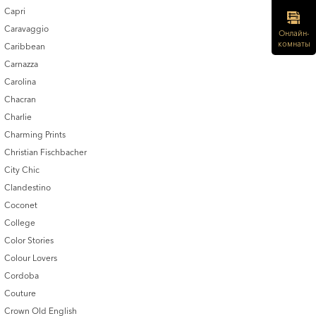
Capri
Caravaggio
Онлайн-
комнаты
Caribbean
Carnazza
Carolina
Chacran
Charlie
Charming Prints
Christian Fischbacher
City Chic
Clandestino
Coconet
College
Color Stories
Colour Lovers
Cordoba
Couture
Crown Old English