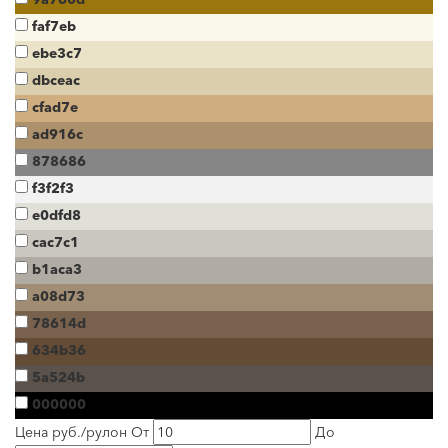
faf7eb
ebe3c7
dbceac
cfad7e
ad916c
878686
f3f2f3
e0dfd8
cac7c1
b1aca3
a08d73
78614d
634b36
5a524b
000000
Цена руб./рулон
От
До