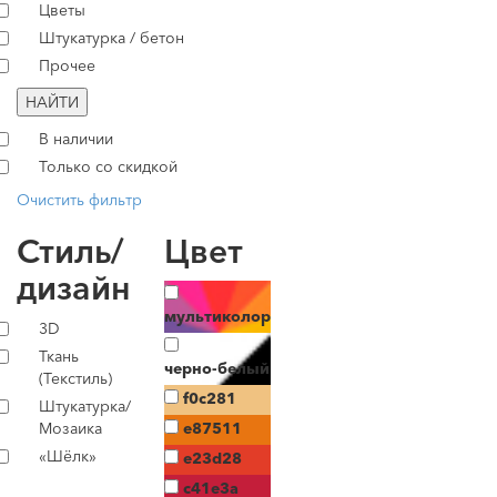
Цветы
Штукатурка / бетон
Прочее
НАЙТИ
В наличии
Только со скидкой
Очистить фильтр
Стиль/
Цвет
дизайн
мультиколор
3D
Ткань
черно-белый
(Текстиль)
f0c281
Штукатурка/
Мозаика
e87511
«Шёлк»
e23d28
c41e3a