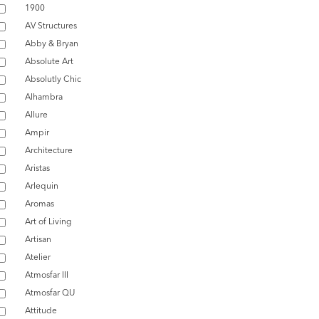
1900
AV Structures
Abby & Bryan
Absolute Art
Absolutly Chic
Alhambra
Allure
Ampir
Architecture
Aristas
Arlequin
Aromas
Art of Living
Artisan
Atelier
Atmosfar III
Atmosfar QU
Attitude