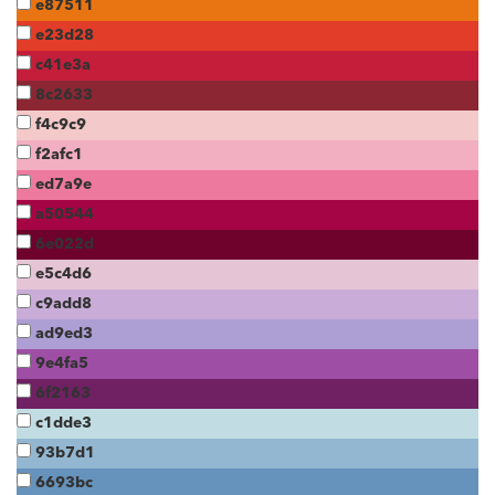
e87511
e23d28
c41e3a
8c2633
f4c9c9
f2afc1
ed7a9e
a50544
6e022d
e5c4d6
c9add8
ad9ed3
9e4fa5
6f2163
c1dde3
93b7d1
6693bc