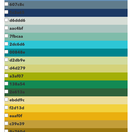
607c8c
1c3a65
d6ddd6
aac4bf
7fbcaa
2dc6d6
00848e
d2db9e
d4d279
a3af07
138a54
2e613a
ebdd9c
f2d13d
eaaf0f
c39e39
9a760d