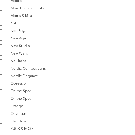
Moods
More than elements
Morris & Mila
Natur
Neo Royal
New Age
New Studio
New Walls
No Limits
Nordic Compositions
Nordic Elegance
Obsession
On the Spot
On the Spot II
Orange
Ouverture
Overdrive
PUCK & ROSE