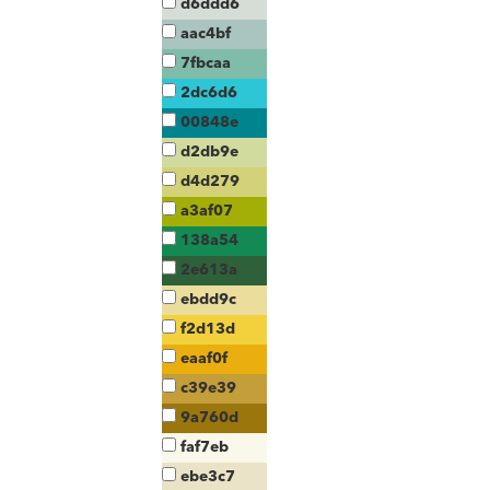
d6ddd6
aac4bf
7fbcaa
2dc6d6
00848e
d2db9e
d4d279
a3af07
138a54
2e613a
ebdd9c
f2d13d
eaaf0f
c39e39
9a760d
faf7eb
ebe3c7