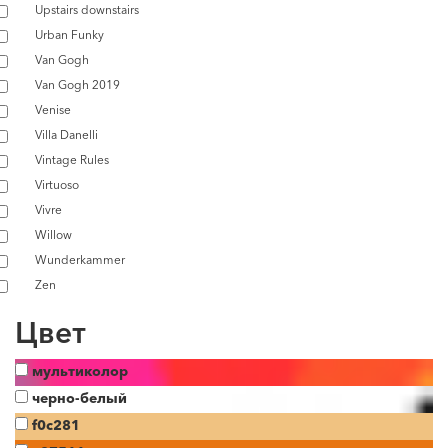
Upstairs downstairs
Urban Funky
Van Gogh
Van Gogh 2019
Venise
Villa Danelli
Vintage Rules
Virtuoso
Vivre
Willow
Wunderkammer
Zen
Цвет
мультиколор
черно-белый
f0c281