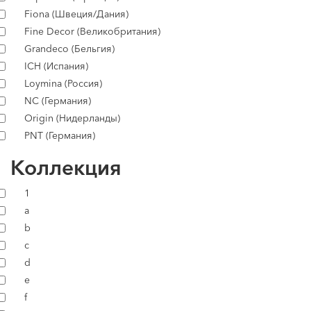
Fiona (Швеция/Дания)
Fine Decor (Великобритания)
Grandeco (Бельгия)
ICH (Испания)
Loymina (Россия)
NC (Германия)
Origin (Нидерланды)
PNT (Германия)
Коллекция
1
a
b
c
d
e
f