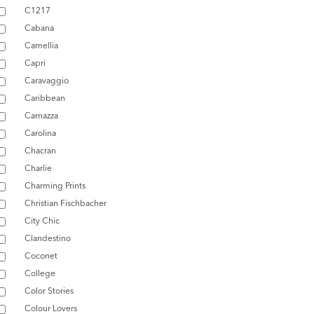
C1217
Cabana
Camellia
Capri
Caravaggio
Caribbean
Carnazza
Carolina
Chacran
Charlie
Charming Prints
Christian Fischbacher
City Chic
Clandestino
Coconet
College
Color Stories
Colour Lovers