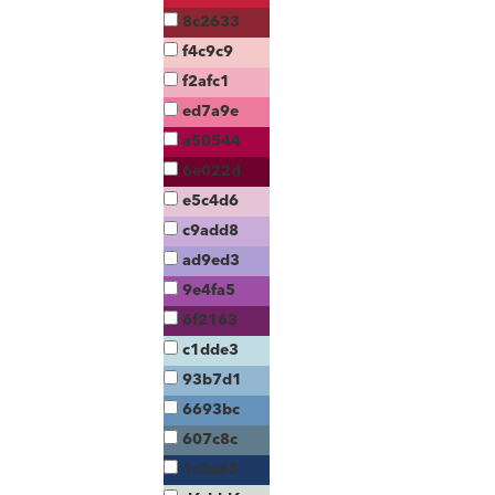
8c2633
f4c9c9
f2afc1
ed7a9e
a50544
6e022d
e5c4d6
c9add8
ad9ed3
9e4fa5
6f2163
c1dde3
93b7d1
6693bc
607c8c
1c3a65