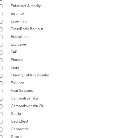
Enfargad & randig
Equinox
Essentials
EveryBody Bonjour
Exception
Exclusive
FAB
Finesse
Fiore
Fluenty Faktura Rosalie
Folklore
Four Seasons
Gammalsvenska
Gammalsvenska QU
Garda
Geo Effect
Geometrie
Giggle