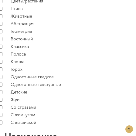
Цветы/растения
Птицы
Животные
Абстракция
Геометрия
Восточный
Классика
Полоса
Клетка
Горох
Однотонные гладкие
Однотонные текстурные
Детские
Жуи
Со стразами
С жемчугом
С вышивкой