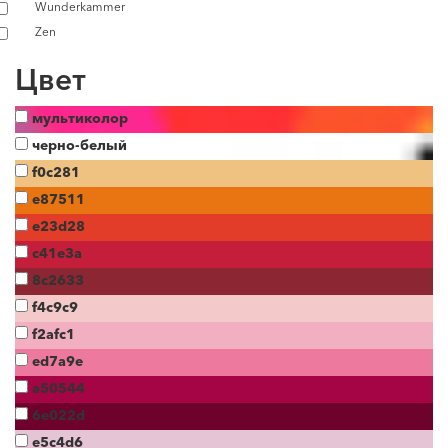
Wunderkammer
Zen
Цвет
мультиколор
черно-белый
f0c281
e87511
e23d28
c41e3a
8c2633
f4c9c9
f2afc1
ed7a9e
a50544
6e022d
e5c4d6