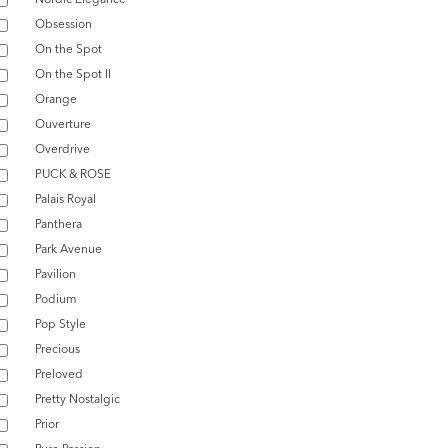
Obsession
On the Spot
On the Spot II
Orange
Ouverture
Overdrive
PUCK & ROSE
Palais Royal
Panthera
Park Avenue
Pavilion
Podium
Pop Style
Precious
Preloved
Pretty Nostalgic
Prior