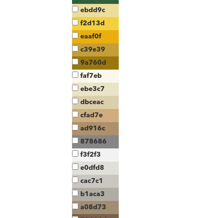
ebdd9c
f2d13d
eaaf0f
c39e39
9a760d
faf7eb
ebe3c7
dbceac
cfad7e
ad916c
878686
f3f2f3
e0dfd8
cac7c1
b1aca3
a08d73