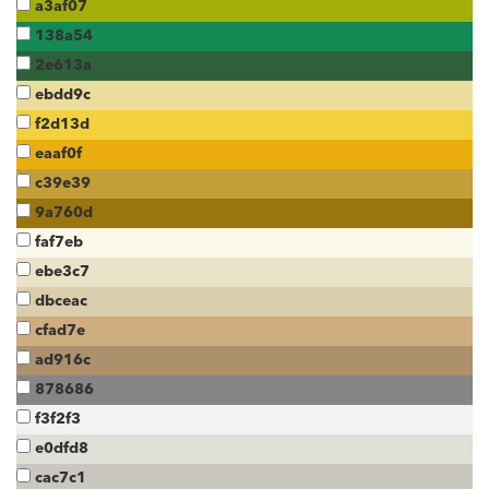
a3af07
138a54
2e613a
ebdd9c
f2d13d
eaaf0f
c39e39
9a760d
faf7eb
ebe3c7
dbceac
cfad7e
ad916c
878686
f3f2f3
e0dfd8
cac7c1