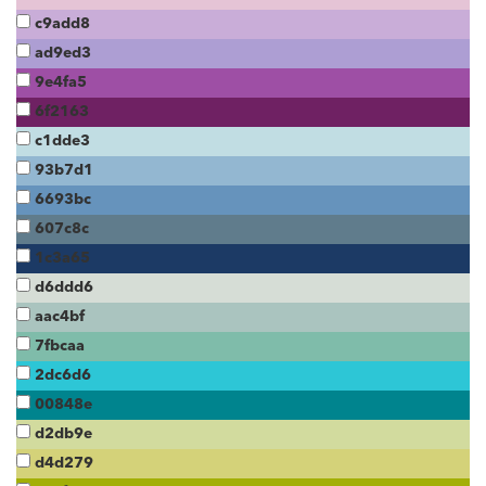
c9add8
ad9ed3
9e4fa5
6f2163
c1dde3
93b7d1
6693bc
607c8c
1c3a65
d6ddd6
aac4bf
7fbcaa
2dc6d6
00848e
d2db9e
d4d279