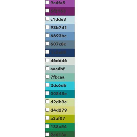
9e4fa5
6f2163
c1dde3
93b7d1
6693bc
607c8c
1c3a65
d6ddd6
aac4bf
7fbcaa
2dc6d6
00848e
d2db9e
d4d279
a3af07
138a54
2e613a