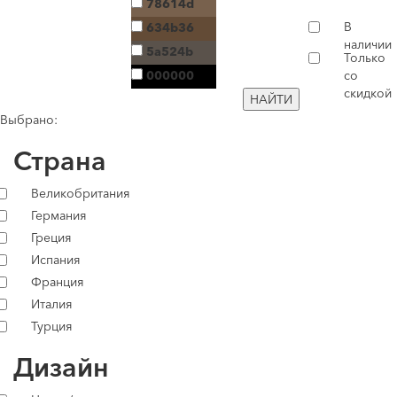
78614d
В
634b36
наличии
5a524b
Только
000000
со
скидкой
НАЙТИ
Выбрано:
Страна
Великобритания
Германия
Греция
Испания
Франция
Италия
Турция
Дизайн