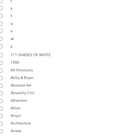
r
s
t
u
v
w
z
111 SHADES OF WHITE
1900
AV Structures
Abby & Bryan
Absolute Art
Absolutly Chic
Alhambra
Allure
Ampir
Architecture
Aristas