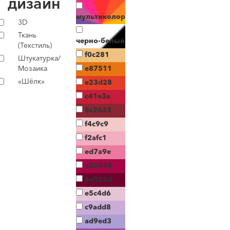
дизайн
мультиколор
3D
Ткань
черно-белый
(Текстиль)
f0c281
Штукатурка/
Мозаика
e87511
«Шёлк»
e23d28
c41e3a
8c2633
f4c9c9
f2afc1
ed7a9e
a50544
6e022d
e5c4d6
c9add8
ad9ed3