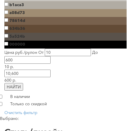
b1aca3
a08d73
78614d
634b36
5a524b
000000
Цена руб./рулон
От
До
10 р.
600 р.
НАЙТИ
В наличии
Только со скидкой
Очистить фильтр
Выбрано: