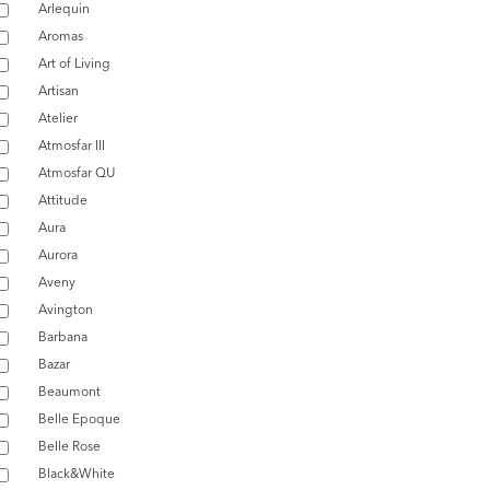
Arlequin
Aromas
Art of Living
Artisan
Atelier
Atmosfar III
Atmosfar QU
Attitude
Aura
Aurora
Aveny
Avington
Barbana
Bazar
Beaumont
Belle Epoque
Belle Rose
Black&White