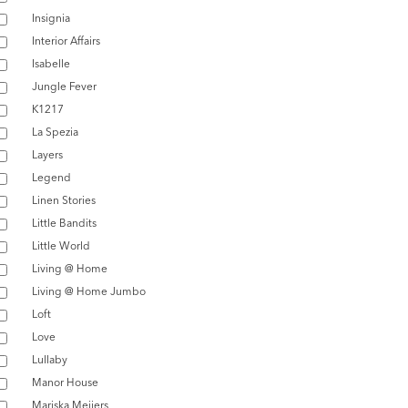
Insignia
Interior Affairs
Isabelle
Jungle Fever
K1217
La Spezia
Layers
Legend
Linen Stories
Little Bandits
Little World
Living @ Home
Living @ Home Jumbo
Loft
Love
Lullaby
Manor House
Mariska Meijers