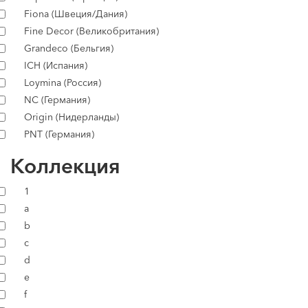
Fiona (Швеция/Дания)
Fine Decor (Великобритания)
Grandeco (Бельгия)
ICH (Испания)
Loymina (Россия)
NC (Германия)
Origin (Нидерланды)
PNT (Германия)
Коллекция
1
a
b
c
d
e
f