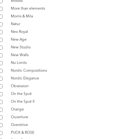
Moods
More than elements
Morris & Mila
Natur
Neo Royal
New Age
New Studio
New Walls
No Limits
Nordic Compositions
Nordic Elegance
Obsession
On the Spot
On the Spot II
Orange
Ouverture
Overdrive
PUCK & ROSE