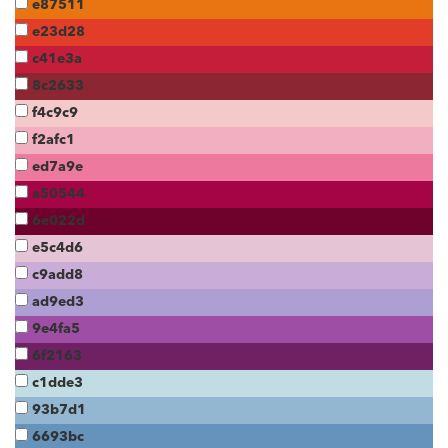
e87511
e23d28
c41e3a
8c2633
f4c9c9
f2afc1
ed7a9e
a50544
6e022d
e5c4d6
c9add8
ad9ed3
9e4fa5
6f2163
c1dde3
93b7d1
6693bc