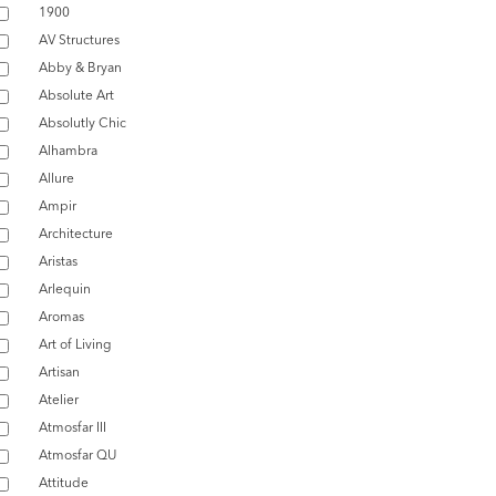
1900
AV Structures
Abby & Bryan
Absolute Art
Absolutly Chic
Alhambra
Allure
Ampir
Architecture
Aristas
Arlequin
Aromas
Art of Living
Artisan
Atelier
Atmosfar III
Atmosfar QU
Attitude