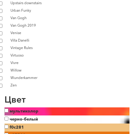
Upstairs downstairs
Urban Funky
Van Gogh
Van Gogh 2019
Venise
Villa Danelli
Vintage Rules
Virtuoso
Vivre
Willow
Wunderkammer
Zen
Цвет
мультиколор
черно-белый
f0c281