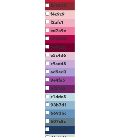
8c2633
f4c9c9
f2afc1
ed7a9e
a50544
6e022d
e5c4d6
c9add8
ad9ed3
9e4fa5
6f2163
c1dde3
93b7d1
6693bc
607c8c
1c3a65