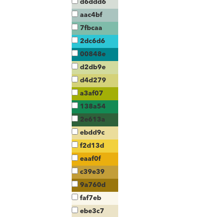
d6ddd6
aac4bf
7fbcaa
2dc6d6
00848e
d2db9e
d4d279
a3af07
138a54
2e613a
ebdd9c
f2d13d
eaaf0f
c39e39
9a760d
faf7eb
ebe3c7