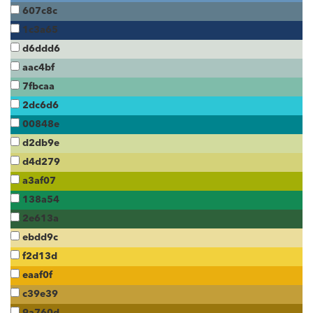
607c8c
1c3a65
d6ddd6
aac4bf
7fbcaa
2dc6d6
00848e
d2db9e
d4d279
a3af07
138a54
2e613a
ebdd9c
f2d13d
eaaf0f
c39e39
9a760d