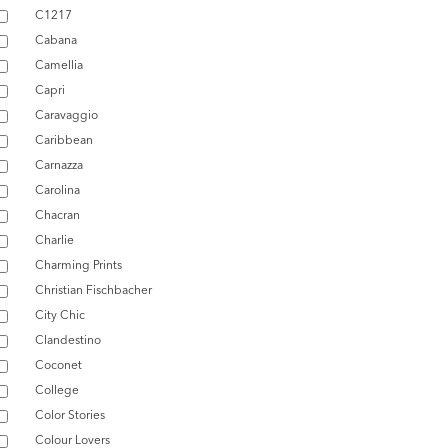
C1217
Cabana
Camellia
Capri
Caravaggio
Caribbean
Carnazza
Carolina
Chacran
Charlie
Charming Prints
Christian Fischbacher
City Chic
Clandestino
Coconet
College
Color Stories
Colour Lovers