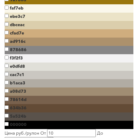
faf7eb
ebe3c7
dbceac
cfad7e
ad916c
878686
f3f2f3
e0dfd8
cac7c1
b1aca3
a08d73
78614d
634b36
5a524b
000000
Цена руб./рулон
От
До