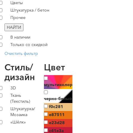
Цветы
Штукатурка / бетон
Прочее
НАЙТИ
В наличии
Только со скидкой
Очистить фильтр
Стиль/
Цвет
дизайн
мультиколор
3D
Ткань
черно-белый
(Текстиль)
f0c281
Штукатурка/
Мозаика
e87511
«Шёлк»
e23d28
c41e3a