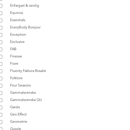
Enfargad & randig
Equinox
Essentials
EveryBody Bonjour
Exception
Exclusive
FAB
Finesse
Fiore
Fluenty Faktura Rosalie
Folklore
Four Seasons
Gammalsvenska
Gammalsvenska QU
Garda
Geo Effect
Geometrie
Giggle