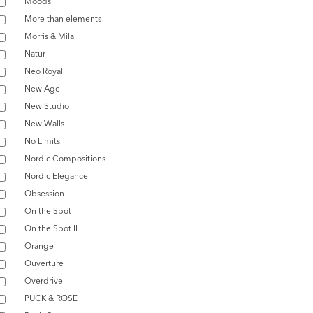
Moods
More than elements
Morris & Mila
Natur
Neo Royal
New Age
New Studio
New Walls
No Limits
Nordic Compositions
Nordic Elegance
Obsession
On the Spot
On the Spot II
Orange
Ouverture
Overdrive
PUCK & ROSE