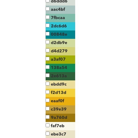
d6ddd6
aac4bf
7fbcaa
2dc6d6
00848e
d2db9e
d4d279
a3af07
138a54
2e613a
ebdd9c
f2d13d
eaaf0f
c39e39
9a760d
faf7eb
ebe3c7