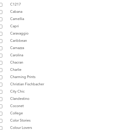
C1217
Cabana
Camellia
Capri
Caravaggio
Caribbean
Carnazza
Carolina
Chacran
Charlie
Charming Prints
Christian Fischbacher
City Chic
Clandestino
Coconet
College
Color Stories
Colour Lovers