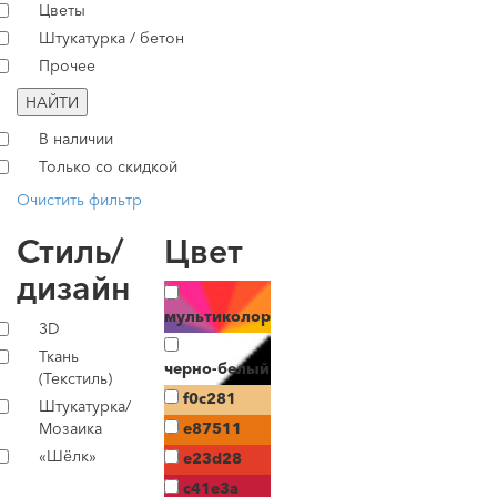
Цветы
Штукатурка / бетон
Прочее
НАЙТИ
В наличии
Только со скидкой
Очистить фильтр
Стиль/
Цвет
дизайн
мультиколор
3D
Ткань
черно-белый
(Текстиль)
f0c281
Штукатурка/
Мозаика
e87511
«Шёлк»
e23d28
c41e3a