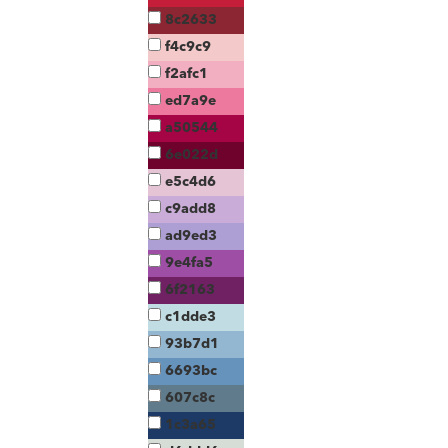
8c2633
f4c9c9
f2afc1
ed7a9e
a50544
6e022d
e5c4d6
c9add8
ad9ed3
9e4fa5
6f2163
c1dde3
93b7d1
6693bc
607c8c
1c3a65