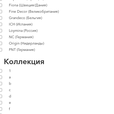
Fiona (Швеция/Дания)
Fine Decor (Великобритания)
Grandeco (Бельгия)
ICH (Испания)
Loymina (Россия)
NC (Германия)
Origin (Нидерланды)
PNT (Германия)
Коллекция
1
a
b
c
d
e
f