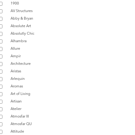
1900
AV Structures
Abby & Bryan
Absolute Art
Absolutly Chic
Alhambra
Allure
Ampir
Architecture
Aristas
Arlequin
Aromas
Art of Living
Artisan
Atelier
Atmosfar III
Atmosfar QU
Attitude