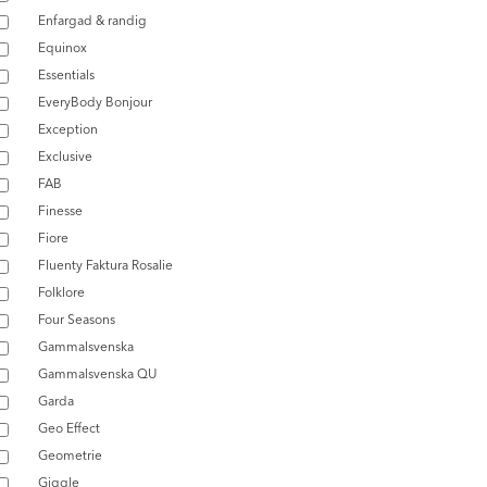
Enfargad & randig
Equinox
Essentials
EveryBody Bonjour
Exception
Exclusive
FAB
Finesse
Fiore
Fluenty Faktura Rosalie
Folklore
Four Seasons
Gammalsvenska
Gammalsvenska QU
Garda
Geo Effect
Geometrie
Giggle