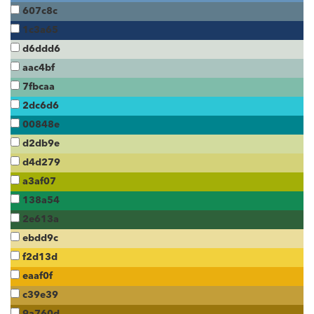
607c8c
1c3a65
d6ddd6
aac4bf
7fbcaa
2dc6d6
00848e
d2db9e
d4d279
a3af07
138a54
2e613a
ebdd9c
f2d13d
eaaf0f
c39e39
9a760d