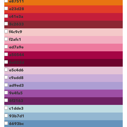
e87511
e23d28
c41e3a
8c2633
f4c9c9
f2afc1
ed7a9e
a50544
6e022d
e5c4d6
c9add8
ad9ed3
9e4fa5
6f2163
c1dde3
93b7d1
6693bc