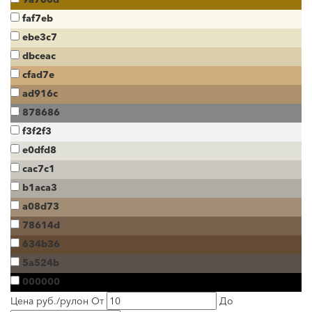
faf7eb
ebe3c7
dbceac
cfad7e
ad916c
878686
f3f2f3
e0dfd8
cac7c1
b1aca3
a08d73
78614d
634b36
5a524b
000000
Цена руб./рулон
От
До