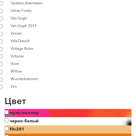
Upstairs downstairs
Urban Funky
Van Gogh
Van Gogh 2019
Venise
Villa Danelli
Vintage Rules
Virtuoso
Vivre
Willow
Wunderkammer
Zen
Цвет
мультиколор
черно-белый
f0c281