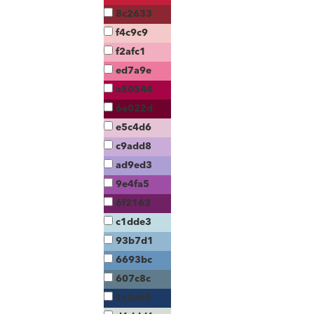
8c2633
f4c9c9
f2afc1
ed7a9e
a50544
6e022d
e5c4d6
c9add8
ad9ed3
9e4fa5
6f2163
c1dde3
93b7d1
6693bc
607c8c
1c3a65