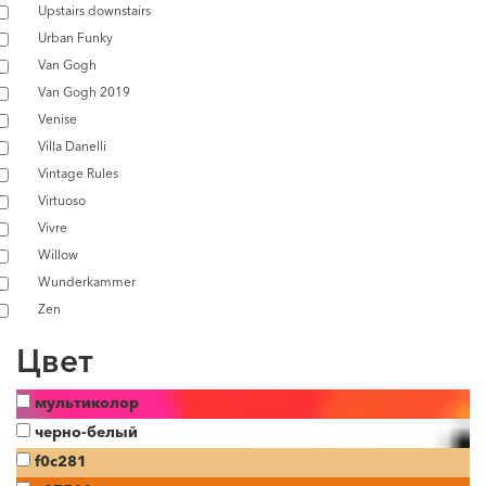
Upstairs downstairs
Urban Funky
Van Gogh
Van Gogh 2019
Venise
Villa Danelli
Vintage Rules
Virtuoso
Vivre
Willow
Wunderkammer
Zen
Цвет
мультиколор
черно-белый
f0c281