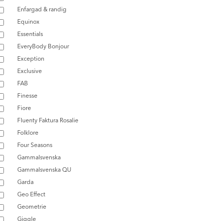
Enfargad & randig
Equinox
Essentials
EveryBody Bonjour
Exception
Exclusive
FAB
Finesse
Fiore
Fluenty Faktura Rosalie
Folklore
Four Seasons
Gammalsvenska
Gammalsvenska QU
Garda
Geo Effect
Geometrie
Giggle