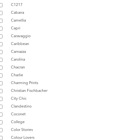
C1217
Cabana
Camellia
Capri
Caravaggio
Caribbean
Carnazza
Carolina
Chacran
Charlie
Charming Prints
Christian Fischbacher
City Chic
Clandestino
Coconet
College
Color Stories
Colour Lovers