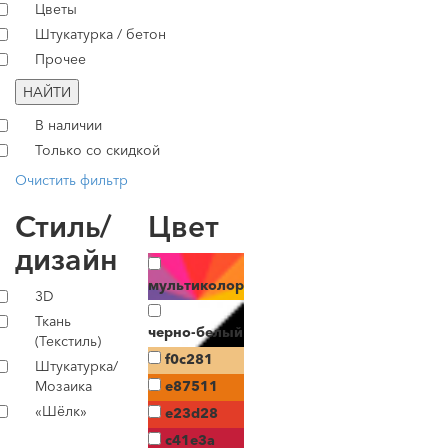
Цветы
Штукатурка / бетон
Прочее
НАЙТИ
В наличии
Только со скидкой
Очистить фильтр
Стиль/
Цвет
дизайн
мультиколор
3D
Ткань
черно-белый
(Текстиль)
f0c281
Штукатурка/
Мозаика
e87511
«Шёлк»
e23d28
c41e3a