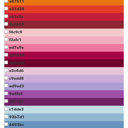
e87511
e23d28
c41e3a
8c2633
f4c9c9
f2afc1
ed7a9e
a50544
6e022d
e5c4d6
c9add8
ad9ed3
9e4fa5
6f2163
c1dde3
93b7d1
6693bc