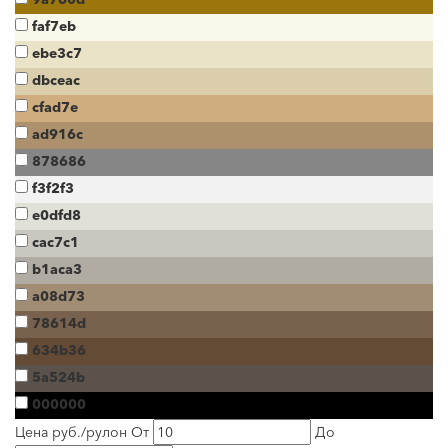
faf7eb
ebe3c7
dbceac
cfad7e
ad916c
878686
f3f2f3
e0dfd8
cac7c1
b1aca3
a08d73
78614d
634b36
5a524b
000000
Цена руб./рулон
От
До