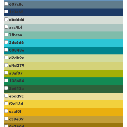
607c8c
1c3a65
d6ddd6
aac4bf
7fbcaa
2dc6d6
00848e
d2db9e
d4d279
a3af07
138a54
2e613a
ebdd9c
f2d13d
eaaf0f
c39e39
9a760d