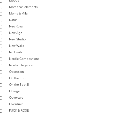
Moods
More than elements
Morris & Mila
Natur
Neo Royal
New Age
New Studio
New Walls
No Limits
Nordic Compositions
Nordic Elegance
Obsession
On the Spot
On the Spot II
Orange
Ouverture
Overdrive
PUCK & ROSE