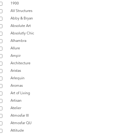
1900
AV Structures
Abby & Bryan
Absolute Art
Absolutly Chic
Alhambra
Allure
Ampir
Architecture
Aristas
Arlequin
Aromas
Art of Living
Artisan
Atelier
Atmosfar III
Atmosfar QU
Attitude