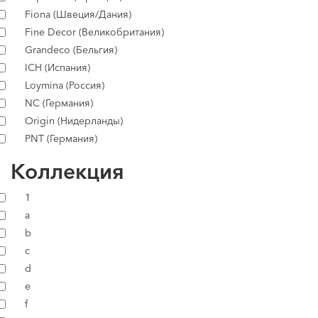
Fiona (Швеция/Дания)
Fine Decor (Великобритания)
Grandeco (Бельгия)
ICH (Испания)
Loymina (Россия)
NC (Германия)
Origin (Нидерланды)
PNT (Германия)
Коллекция
1
a
b
c
d
e
f