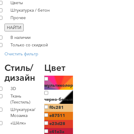
Цветы
Штукатурка / бетон
Прочее
НАЙТИ
В наличии
Только со скидкой
Очистить фильтр
Стиль/
Цвет
дизайн
мультиколор
3D
Ткань
черно-белый
(Текстиль)
f0c281
Штукатурка/
Мозаика
e87511
«Шёлк»
e23d28
c41e3a