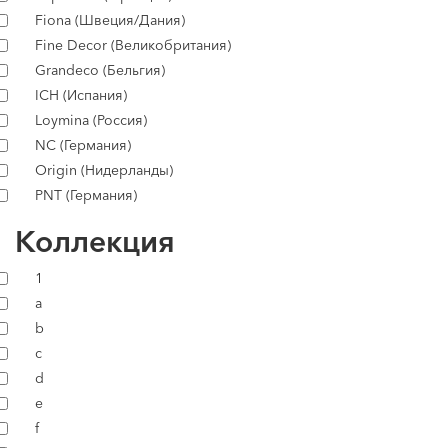
Fiona (Швеция/Дания)
Fine Decor (Великобритания)
Grandeco (Бельгия)
ICH (Испания)
Loymina (Россия)
NC (Германия)
Origin (Нидерланды)
PNT (Германия)
Коллекция
1
a
b
c
d
e
f