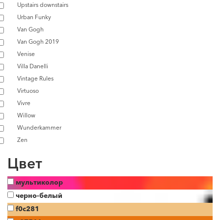
Upstairs downstairs
Urban Funky
Van Gogh
Van Gogh 2019
Venise
Villa Danelli
Vintage Rules
Virtuoso
Vivre
Willow
Wunderkammer
Zen
Цвет
мультиколор
черно-белый
f0c281