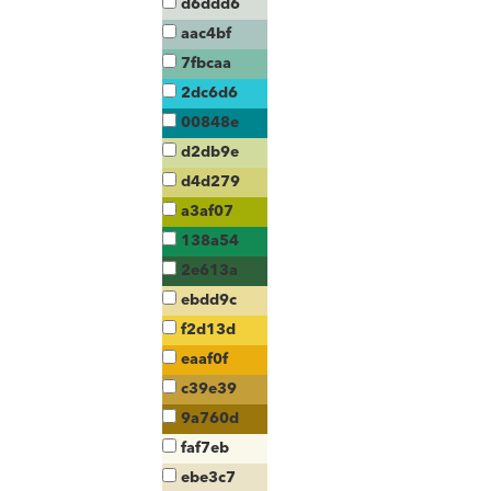
d6ddd6
aac4bf
7fbcaa
2dc6d6
00848e
d2db9e
d4d279
a3af07
138a54
2e613a
ebdd9c
f2d13d
eaaf0f
c39e39
9a760d
faf7eb
ebe3c7