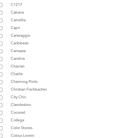
C1217
Cabana
Camellia
Capri
Caravaggio
Caribbean
Carnazza
Carolina
Chacran
Charlie
Charming Prints
Christian Fischbacher
City Chic
Clandestino
Coconet
College
Color Stories
Colour Lovers