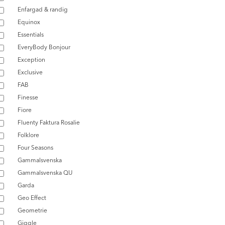
Enfargad & randig
Equinox
Essentials
EveryBody Bonjour
Exception
Exclusive
FAB
Finesse
Fiore
Fluenty Faktura Rosalie
Folklore
Four Seasons
Gammalsvenska
Gammalsvenska QU
Garda
Geo Effect
Geometrie
Giggle