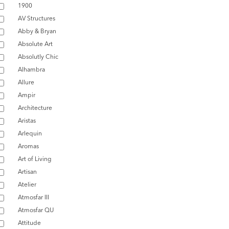
1900
AV Structures
Abby & Bryan
Absolute Art
Absolutly Chic
Alhambra
Allure
Ampir
Architecture
Aristas
Arlequin
Aromas
Art of Living
Artisan
Atelier
Atmosfar III
Atmosfar QU
Attitude