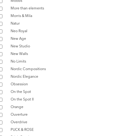
Moods
More than elements
Morris & Mila
Natur
Neo Royal
New Age
New Studio
New Walls
No Limits
Nordic Compositions
Nordic Elegance
Obsession
On the Spot
On the Spot II
Orange
Ouverture
Overdrive
PUCK & ROSE