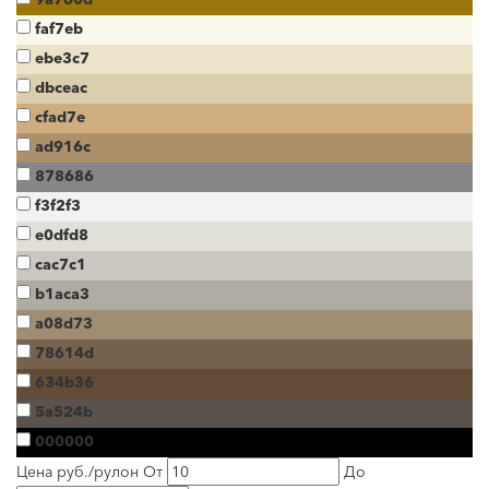
faf7eb
ebe3c7
dbceac
cfad7e
ad916c
878686
f3f2f3
e0dfd8
cac7c1
b1aca3
a08d73
78614d
634b36
5a524b
000000
Цена руб./рулон
От
До