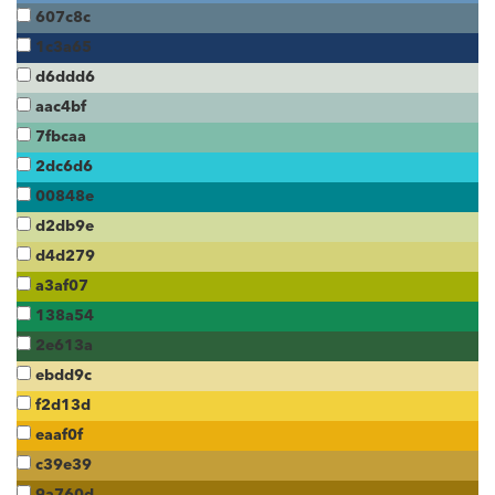
607c8c
1c3a65
d6ddd6
aac4bf
7fbcaa
2dc6d6
00848e
d2db9e
d4d279
a3af07
138a54
2e613a
ebdd9c
f2d13d
eaaf0f
c39e39
9a760d