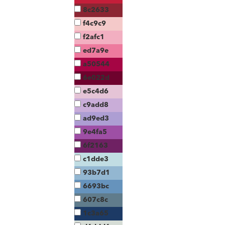
8c2633
f4c9c9
f2afc1
ed7a9e
a50544
6e022d
e5c4d6
c9add8
ad9ed3
9e4fa5
6f2163
c1dde3
93b7d1
6693bc
607c8c
1c3a65