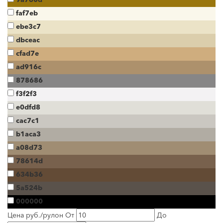
faf7eb
ebe3c7
dbceac
cfad7e
ad916c
878686
f3f2f3
e0dfd8
cac7c1
b1aca3
a08d73
78614d
634b36
5a524b
000000
Цена руб./рулон
От
До