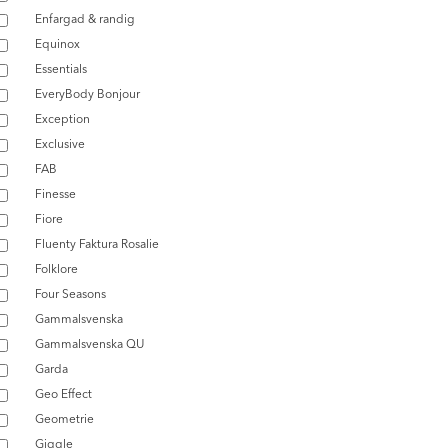
Enfargad & randig
Equinox
Essentials
EveryBody Bonjour
Exception
Exclusive
FAB
Finesse
Fiore
Fluenty Faktura Rosalie
Folklore
Four Seasons
Gammalsvenska
Gammalsvenska QU
Garda
Geo Effect
Geometrie
Giggle