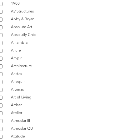
1900
AV Structures
Abby & Bryan
Absolute Art
Absolutly Chic
Alhambra
Allure
Ampir
Architecture
Aristas
Arlequin
Aromas
Art of Living
Artisan
Atelier
Atmosfar III
Atmosfar QU
Attitude