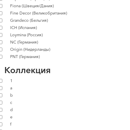
Fiona (Швеция/Дания)
Fine Decor (Великобритания)
Grandeco (Бельгия)
ICH (Испания)
Loymina (Россия)
NC (Германия)
Origin (Нидерланды)
PNT (Германия)
Коллекция
1
a
b
c
d
e
f