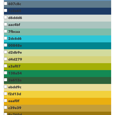
607c8c
1c3a65
d6ddd6
aac4bf
7fbcaa
2dc6d6
00848e
d2db9e
d4d279
a3af07
138a54
2e613a
ebdd9c
f2d13d
eaaf0f
c39e39
9a760d