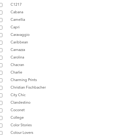
C1217
Cabana
Camellia
Capri
Caravaggio
Caribbean
Carnazza
Carolina
Chacran
Charlie
Charming Prints
Christian Fischbacher
City Chic
Clandestino
Coconet
College
Color Stories
Colour Lovers