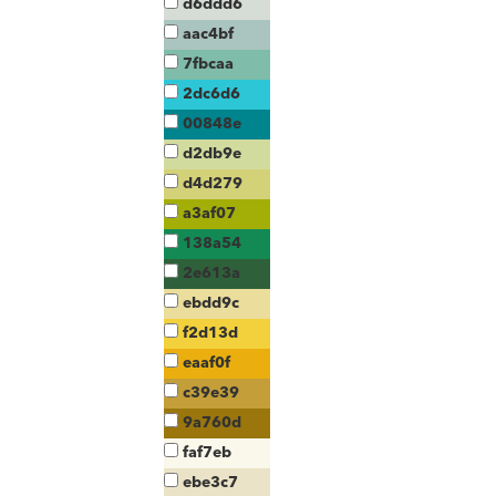
d6ddd6
aac4bf
7fbcaa
2dc6d6
00848e
d2db9e
d4d279
a3af07
138a54
2e613a
ebdd9c
f2d13d
eaaf0f
c39e39
9a760d
faf7eb
ebe3c7