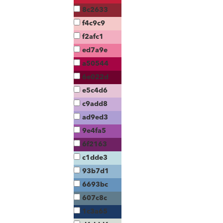
8c2633
f4c9c9
f2afc1
ed7a9e
a50544
6e022d
e5c4d6
c9add8
ad9ed3
9e4fa5
6f2163
c1dde3
93b7d1
6693bc
607c8c
1c3a65