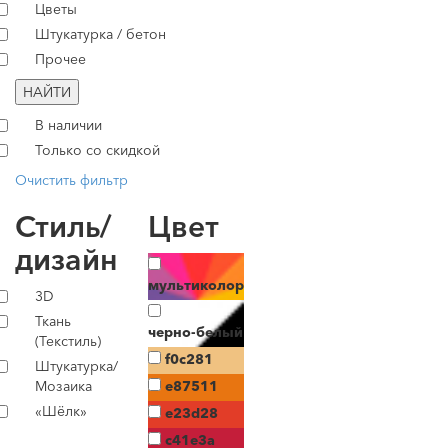
Цветы
Штукатурка / бетон
Прочее
НАЙТИ
В наличии
Только со скидкой
Очистить фильтр
Стиль/
Цвет
дизайн
мультиколор
3D
Ткань
черно-белый
(Текстиль)
f0c281
Штукатурка/
Мозаика
e87511
«Шёлк»
e23d28
c41e3a