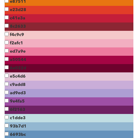
e87511
e23d28
c41e3a
8c2633
f4c9c9
f2afc1
ed7a9e
a50544
6e022d
e5c4d6
c9add8
ad9ed3
9e4fa5
6f2163
c1dde3
93b7d1
6693bc