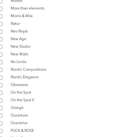
Moods
More than elements
Morris & Mila
Natur
Neo Royal
New Age
New Studio
New Walls
No Limits
Nordic Compositions
Nordic Elegance
Obsession
On the Spot
On the Spot II
Orange
Ouverture
Overdrive
PUCK & ROSE