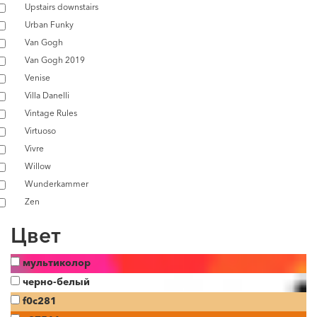
Upstairs downstairs
Urban Funky
Van Gogh
Van Gogh 2019
Venise
Villa Danelli
Vintage Rules
Virtuoso
Vivre
Willow
Wunderkammer
Zen
Цвет
мультиколор
черно-белый
f0c281