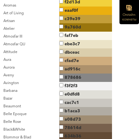
f2d13d
Aromas
eaaf0f
Art of Living
Онлайн-
c39e39
комнаты
Artisan
9a760d
Atelier
faf7eb
Atmosfar III
ebe3c7
Atmosfar QU
Attitude
dbceac
Aura
cfad7e
Aurora
ad916c
Aveny
878686
Avington
f3f2f3
Barbana
e0dfd8
Bazar
cac7c1
Beaumont
b1aca3
Belle Epoque
a08d73
Belle Rose
78614d
Black&White
634b36
Blommor & Blad