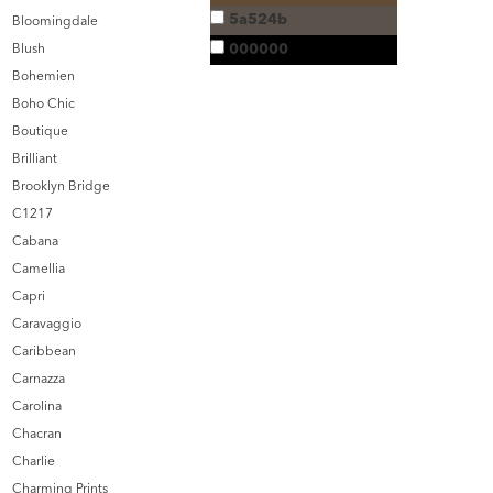
5a524b
Bloomingdale
000000
Blush
Bohemien
Boho Chic
Boutique
Brilliant
Brooklyn Bridge
C1217
Cabana
Camellia
Capri
Caravaggio
Caribbean
Carnazza
Carolina
Chacran
Charlie
Charming Prints