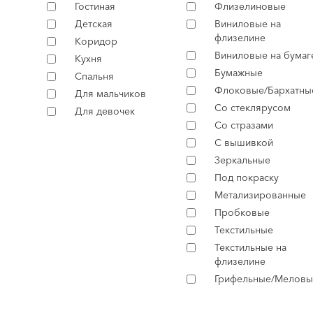
Гостиная
Флизелиновые
Детская
Виниловые на
флизелине
Коридор
Виниловые на бумаг
Кухня
Бумажные
Спальня
Флоковые/Бархатны
Для мальчиков
Со стеклярусом
Для девочек
Со стразами
С вышивкой
Зеркальные
Под покраску
Метализированные
Пробковые
Текстильные
Текстильные на
флизелине
Грифельные/Меловы