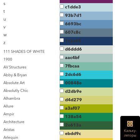
s
c1dde3
t
93b7d1
u
6693bc
v
607c8c
w
1c3a65
z
d6ddd6
111 SHADES OF WHITE
aac4bf
1900
7fbcaa
AV Structures
2dc6d6
Abby & Bryan
00848e
Absolute Art
Absolutly Chic
d2db9e
Alhambra
d4d279
Allure
a3af07
Ampir
138a54
Architecture
2e613a
Aristas
Кальку-
ebdd9c
ляторы
Arlequin