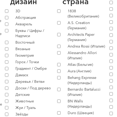
дизайн
страна
3D
1838
(Великобритания)
Абстракция
е
A.S. Creation
Акварель
(Германия)
Буквы / Цифры /
е
Architects Paper
Надписи
(Германия)
Восточный
Andrea Rossi (Италия)
Вязаные
Alessandro Allori
Геометрия
(Италия)
Горох / Точки
Atlas (Бельгия)
Градиент / Омбре
Aura (Англия)
Дамаск
Behang Expresse
Деревья / Ветви
(Нидерланды)
Доски / Под дерево
Bernardo Bartalucci
Детские
(Италия)
Животные
BN Walls
е
(Нидерланды)
Жуи / Туаль
Duro (Швеция)
Звёзды