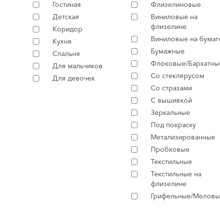
Гостиная
Флизелиновые
Детская
Виниловые на
флизелине
Коридор
Виниловые на бумаг
Кухня
Бумажные
Спальня
Флоковые/Бархатны
Для мальчиков
Со стеклярусом
Для девочек
Со стразами
С вышивкой
Зеркальные
Под покраску
Метализированные
Пробковые
Текстильные
Текстильные на
флизелине
Грифельные/Меловы