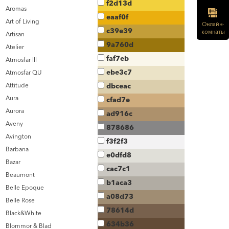
f2d13d
Aromas
eaaf0f
Art of Living
Онлайн-
c39e39
комнаты
Artisan
9a760d
Atelier
faf7eb
Atmosfar III
ebe3c7
Atmosfar QU
Attitude
dbceac
Aura
cfad7e
Aurora
ad916c
Aveny
878686
Avington
f3f2f3
Barbana
e0dfd8
Bazar
cac7c1
Beaumont
b1aca3
Belle Epoque
a08d73
Belle Rose
78614d
Black&White
634b36
Blommor & Blad