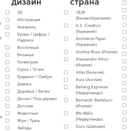
дизайн
страна
3D
1838
(Великобритания)
Абстракция
е
A.S. Creation
Акварель
(Германия)
Буквы / Цифры /
е
Architects Paper
Надписи
(Германия)
Восточный
Andrea Rossi (Италия)
Вязаные
Alessandro Allori
Геометрия
(Италия)
Горох / Точки
Atlas (Бельгия)
Градиент / Омбре
Aura (Англия)
Дамаск
Behang Expresse
Деревья / Ветви
(Нидерланды)
Доски / Под дерево
Bernardo Bartalucci
Детские
(Италия)
Животные
BN Walls
е
(Нидерланды)
Жуи / Туаль
Duro (Швеция)
Звёзды