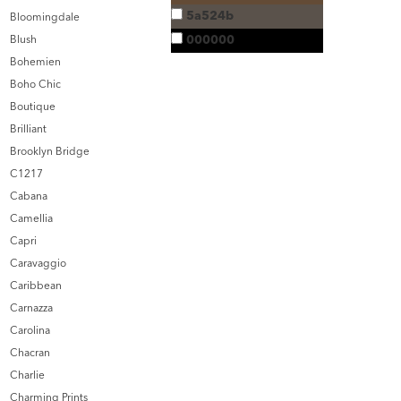
5a524b
Bloomingdale
000000
Blush
Bohemien
Boho Chic
Boutique
Brilliant
Brooklyn Bridge
C1217
Cabana
Camellia
Capri
Caravaggio
Caribbean
Carnazza
Carolina
Chacran
Charlie
Charming Prints