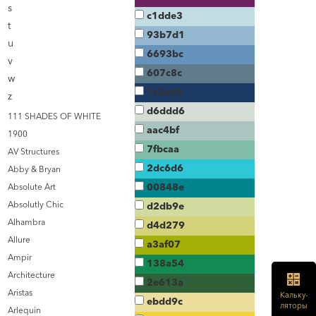
s
c1dde3
t
93b7d1
u
6693bc
v
607c8c
w
1c3a65
z
d6ddd6
111 SHADES OF WHITE
aac4bf
1900
7fbcaa
AV Structures
2dc6d6
Abby & Bryan
00848e
Absolute Art
Absolutly Chic
d2db9e
Alhambra
d4d279
Allure
a3af07
Ampir
138a54
Architecture
2e613a
Aristas
Кальку-
ebdd9c
ляторы
Arlequin