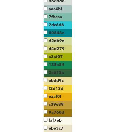
d6ddd6
aac4bf
7fbcaa
2dc6d6
00848e
d2db9e
d4d279
a3af07
138a54
2e613a
ebdd9c
f2d13d
eaaf0f
c39e39
9a760d
faf7eb
ebe3c7