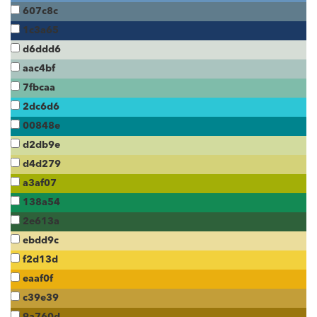
607c8c
1c3a65
d6ddd6
aac4bf
7fbcaa
2dc6d6
00848e
d2db9e
d4d279
a3af07
138a54
2e613a
ebdd9c
f2d13d
eaaf0f
c39e39
9a760d