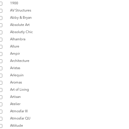
1900
AV Structures
Abby & Bryan
Absolute Art
Absolutly Chic
Alhambra
Allure
Ampir
Architecture
Aristas
Arlequin
Aromas
Art of Living
Artisan
Atelier
Atmosfar III
Atmosfar QU
Attitude