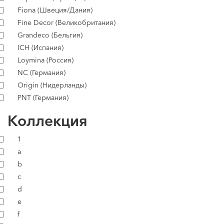
Fiona (Швеция/Дания)
Fine Decor (Великобритания)
Grandeco (Бельгия)
ICH (Испания)
Loymina (Россия)
NC (Германия)
Origin (Нидерланды)
PNT (Германия)
Коллекция
1
a
b
c
d
e
f