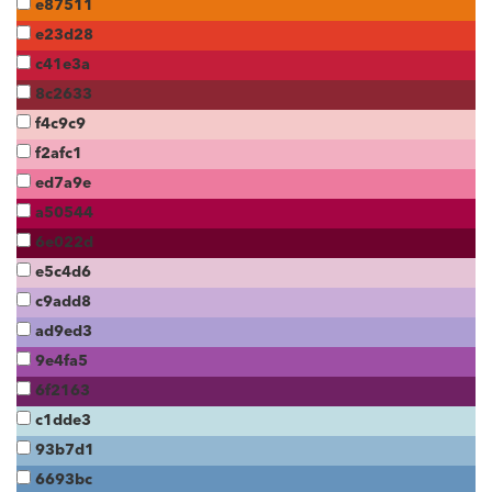
e87511
e23d28
c41e3a
8c2633
f4c9c9
f2afc1
ed7a9e
a50544
6e022d
e5c4d6
c9add8
ad9ed3
9e4fa5
6f2163
c1dde3
93b7d1
6693bc