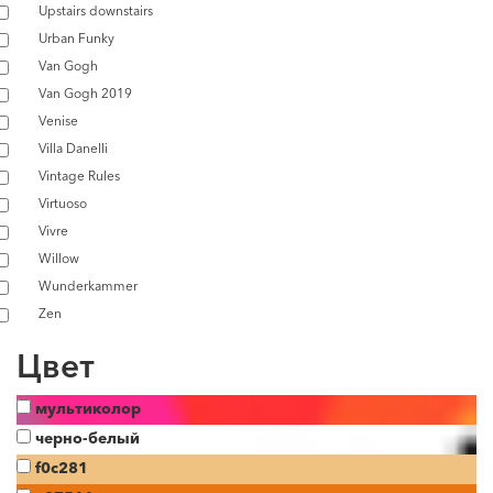
Upstairs downstairs
Urban Funky
Van Gogh
Van Gogh 2019
Venise
Villa Danelli
Vintage Rules
Virtuoso
Vivre
Willow
Wunderkammer
Zen
Цвет
мультиколор
черно-белый
f0c281