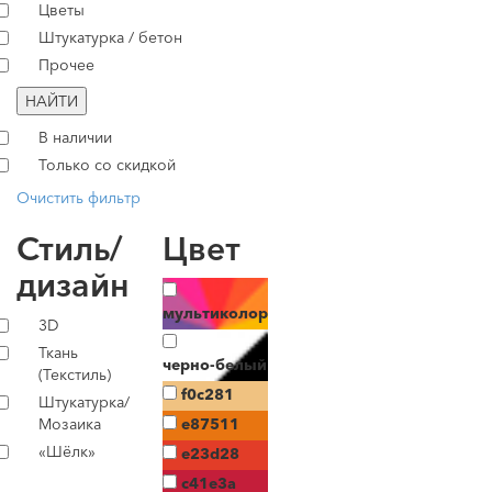
Цветы
Штукатурка / бетон
Прочее
НАЙТИ
В наличии
Только со скидкой
Очистить фильтр
Стиль/
Цвет
дизайн
мультиколор
3D
Ткань
черно-белый
(Текстиль)
f0c281
Штукатурка/
Мозаика
e87511
«Шёлк»
e23d28
c41e3a