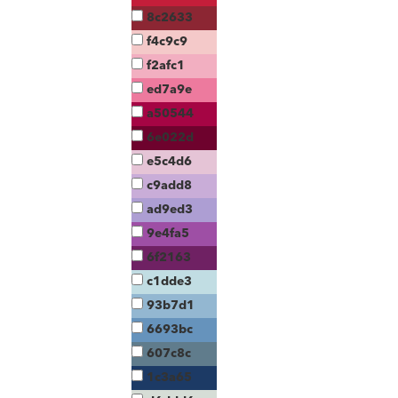
8c2633
f4c9c9
f2afc1
ed7a9e
a50544
6e022d
e5c4d6
c9add8
ad9ed3
9e4fa5
6f2163
c1dde3
93b7d1
6693bc
607c8c
1c3a65