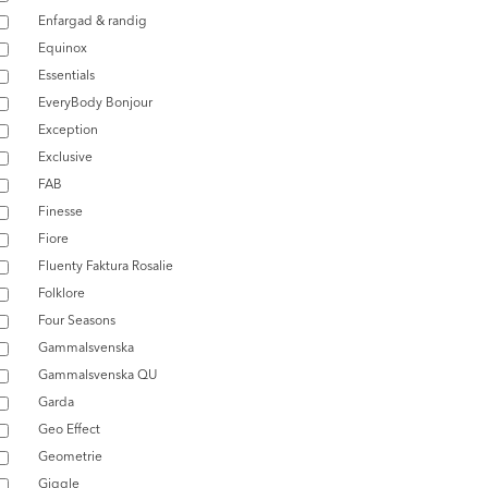
Enfargad & randig
Equinox
Essentials
EveryBody Bonjour
Exception
Exclusive
FAB
Finesse
Fiore
Fluenty Faktura Rosalie
Folklore
Four Seasons
Gammalsvenska
Gammalsvenska QU
Garda
Geo Effect
Geometrie
Giggle