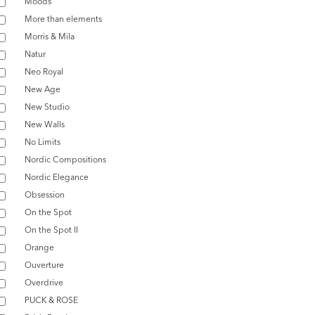
Moods
More than elements
Morris & Mila
Natur
Neo Royal
New Age
New Studio
New Walls
No Limits
Nordic Compositions
Nordic Elegance
Obsession
On the Spot
On the Spot II
Orange
Ouverture
Overdrive
PUCK & ROSE