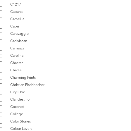
C1217
Cabana
Camellia
Capri
Caravaggio
Caribbean
Carnazza
Carolina
Chacran
Charlie
Charming Prints
Christian Fischbacher
City Chic
Clandestino
Coconet
College
Color Stories
Colour Lovers