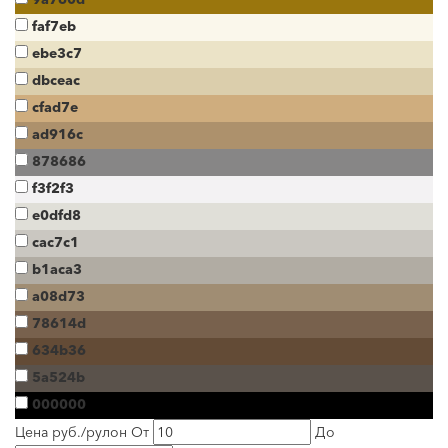
faf7eb
ebe3c7
dbceac
cfad7e
ad916c
878686
f3f2f3
e0dfd8
cac7c1
b1aca3
a08d73
78614d
634b36
5a524b
000000
Цена руб./рулон
От
До