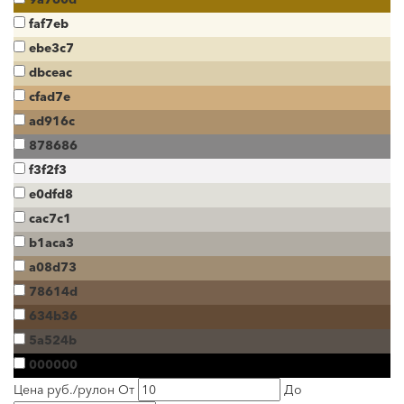
faf7eb
ebe3c7
dbceac
cfad7e
ad916c
878686
f3f2f3
e0dfd8
cac7c1
b1aca3
a08d73
78614d
634b36
5a524b
000000
Цена руб./рулон
От
До