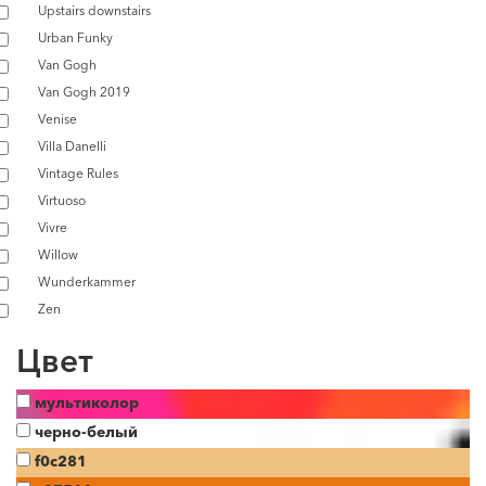
Upstairs downstairs
Urban Funky
Van Gogh
Van Gogh 2019
Venise
Villa Danelli
Vintage Rules
Virtuoso
Vivre
Willow
Wunderkammer
Zen
Цвет
мультиколор
черно-белый
f0c281