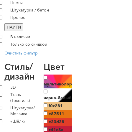
Цветы
Штукатурка / бетон
Прочее
НАЙТИ
В наличии
Только со скидкой
Очистить фильтр
Стиль/
Цвет
дизайн
мультиколор
3D
Ткань
черно-белый
(Текстиль)
f0c281
Штукатурка/
Мозаика
e87511
«Шёлк»
e23d28
c41e3a