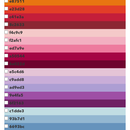
e87511
e23d28
c41e3a
8c2633
f4c9c9
f2afc1
ed7a9e
a50544
6e022d
e5c4d6
c9add8
ad9ed3
9e4fa5
6f2163
c1dde3
93b7d1
6693bc