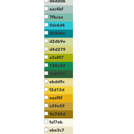
d6ddd6
aac4bf
7fbcaa
2dc6d6
00848e
d2db9e
d4d279
a3af07
138a54
2e613a
ebdd9c
f2d13d
eaaf0f
c39e39
9a760d
faf7eb
ebe3c7