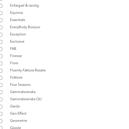
Enfargad & randig
Equinox
Essentials
EveryBody Bonjour
Exception
Exclusive
FAB
Finesse
Fiore
Fluenty Faktura Rosalie
Folklore
Four Seasons
Gammalsvenska
Gammalsvenska QU
Garda
Geo Effect
Geometrie
Giggle