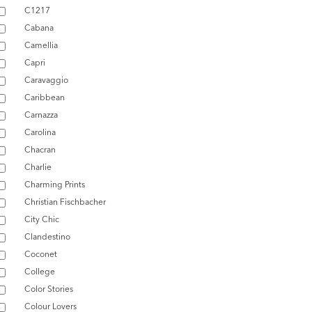
C1217
Cabana
Camellia
Capri
Caravaggio
Caribbean
Carnazza
Carolina
Chacran
Charlie
Charming Prints
Christian Fischbacher
City Chic
Clandestino
Coconet
College
Color Stories
Colour Lovers