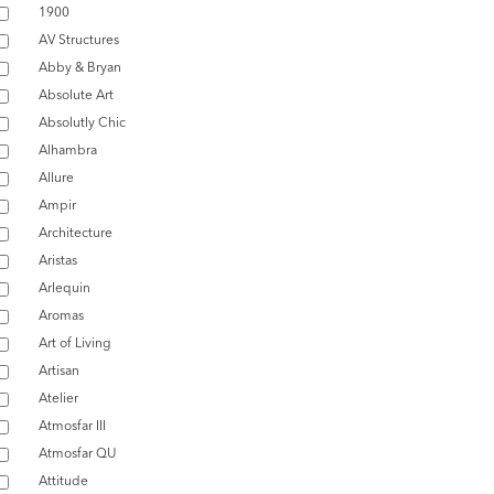
1900
AV Structures
Abby & Bryan
Absolute Art
Absolutly Chic
Alhambra
Allure
Ampir
Architecture
Aristas
Arlequin
Aromas
Art of Living
Artisan
Atelier
Atmosfar III
Atmosfar QU
Attitude