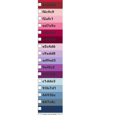
8c2633
f4c9c9
f2afc1
ed7a9e
a50544
6e022d
e5c4d6
c9add8
ad9ed3
9e4fa5
6f2163
c1dde3
93b7d1
6693bc
607c8c
1c3a65