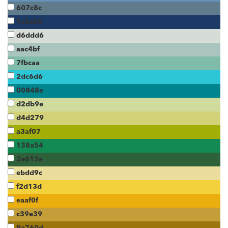
607c8c
1c3a65
d6ddd6
aac4bf
7fbcaa
2dc6d6
00848e
d2db9e
d4d279
a3af07
138a54
2e613a
ebdd9c
f2d13d
eaaf0f
c39e39
9a760d