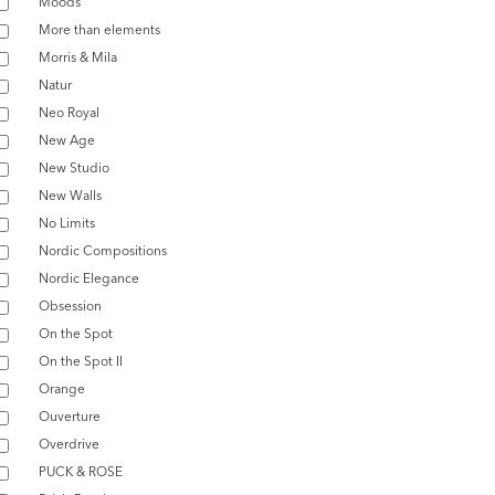
Moods
More than elements
Morris & Mila
Natur
Neo Royal
New Age
New Studio
New Walls
No Limits
Nordic Compositions
Nordic Elegance
Obsession
On the Spot
On the Spot II
Orange
Ouverture
Overdrive
PUCK & ROSE