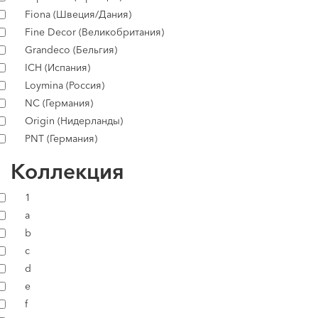
Fiona (Швеция/Дания)
Fine Decor (Великобритания)
Grandeco (Бельгия)
ICH (Испания)
Loymina (Россия)
NC (Германия)
Origin (Нидерланды)
PNT (Германия)
Коллекция
1
a
b
c
d
e
f