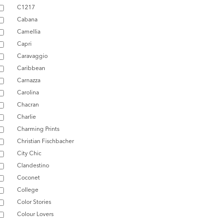
C1217
Cabana
Camellia
Capri
Caravaggio
Caribbean
Carnazza
Carolina
Chacran
Charlie
Charming Prints
Christian Fischbacher
City Chic
Clandestino
Coconet
College
Color Stories
Colour Lovers