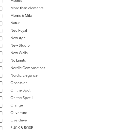
Moods
More than elements
Morris & Mila
Natur
Neo Royal
New Age
New Studio
New Walls
No Limits
Nordic Compositions
Nordic Elegance
Obsession
On the Spot
On the Spot II
Orange
Ouverture
Overdrive
PUCK & ROSE