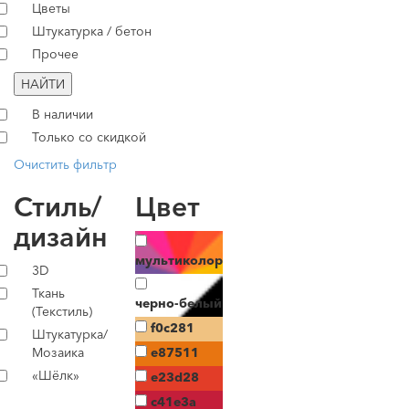
Цветы
Штукатурка / бетон
Прочее
НАЙТИ
В наличии
Только со скидкой
Очистить фильтр
Стиль/
Цвет
дизайн
мультиколор
3D
Ткань
черно-белый
(Текстиль)
f0c281
Штукатурка/
Мозаика
e87511
«Шёлк»
e23d28
c41e3a