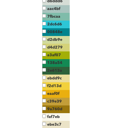
d6ddd6
aac4bf
7fbcaa
2dc6d6
00848e
d2db9e
d4d279
a3af07
138a54
2e613a
ebdd9c
f2d13d
eaaf0f
c39e39
9a760d
faf7eb
ebe3c7