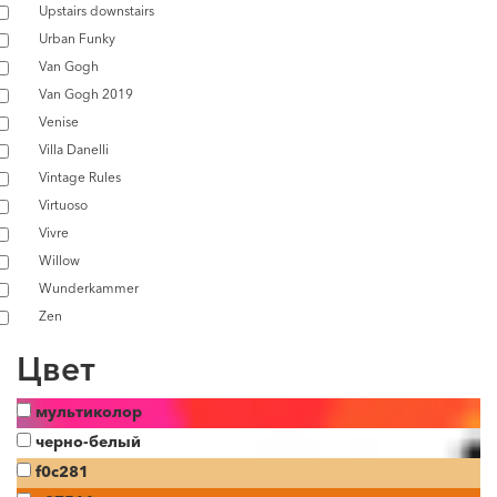
Upstairs downstairs
Urban Funky
Van Gogh
Van Gogh 2019
Venise
Villa Danelli
Vintage Rules
Virtuoso
Vivre
Willow
Wunderkammer
Zen
Цвет
мультиколор
черно-белый
f0c281