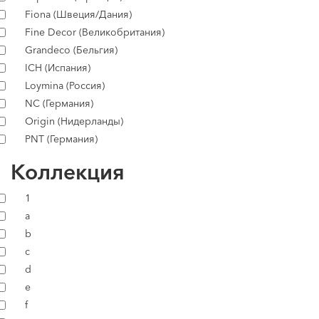
Fiona (Швеция/Дания)
Fine Decor (Великобритания)
Grandeco (Бельгия)
ICH (Испания)
Loymina (Россия)
NC (Германия)
Origin (Нидерланды)
PNT (Германия)
Коллекция
1
a
b
c
d
e
f