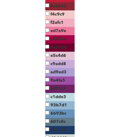
8c2633
f4c9c9
f2afc1
ed7a9e
a50544
6e022d
e5c4d6
c9add8
ad9ed3
9e4fa5
6f2163
c1dde3
93b7d1
6693bc
607c8c
1c3a65