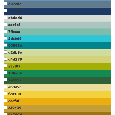
607c8c
1c3a65
d6ddd6
aac4bf
7fbcaa
2dc6d6
00848e
d2db9e
d4d279
a3af07
138a54
2e613a
ebdd9c
f2d13d
eaaf0f
c39e39
9a760d