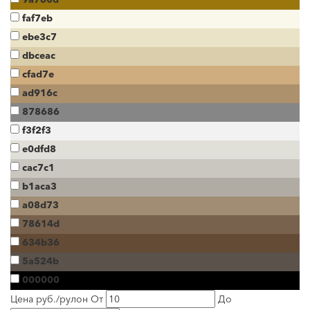
faf7eb
ebe3c7
dbceac
cfad7e
ad916c
878686
f3f2f3
e0dfd8
cac7c1
b1aca3
a08d73
78614d
634b36
5a524b
000000
Цена руб./рулон
От
До