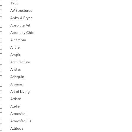
1900
AV Structures
Abby & Bryan
Absolute Art
Absolutly Chic
Alhambra
Allure
Ampir
Architecture
Aristas
Arlequin
Aromas
Art of Living
Artisan
Atelier
Atmosfar III
Atmosfar QU
Attitude