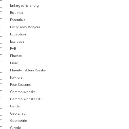
Enfargad & randig
Equinox
Essentials
EveryBody Bonjour
Exception
Exclusive
FAB
Finesse
Fiore
Fluenty Faktura Rosalie
Folklore
Four Seasons
Gammalsvenska
Gammalsvenska QU
Garda
Geo Effect
Geometrie
Giggle