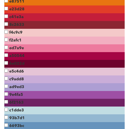
e87511
e23d28
c41e3a
8c2633
f4c9c9
f2afc1
ed7a9e
a50544
6e022d
e5c4d6
c9add8
ad9ed3
9e4fa5
6f2163
c1dde3
93b7d1
6693bc