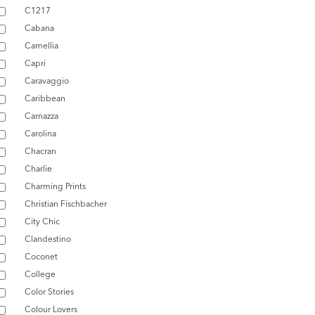
C1217
Cabana
Camellia
Capri
Caravaggio
Caribbean
Carnazza
Carolina
Chacran
Charlie
Charming Prints
Christian Fischbacher
City Chic
Clandestino
Coconet
College
Color Stories
Colour Lovers