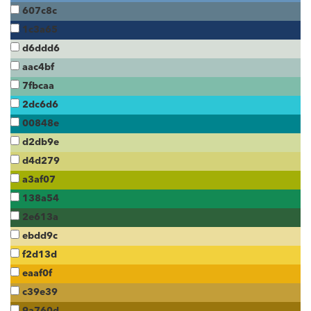
607c8c
1c3a65
d6ddd6
aac4bf
7fbcaa
2dc6d6
00848e
d2db9e
d4d279
a3af07
138a54
2e613a
ebdd9c
f2d13d
eaaf0f
c39e39
9a760d