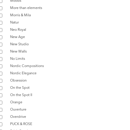
Moods
More than elements
Morris & Mila
Natur
Neo Royal
New Age
New Studio
New Walls
No Limits
Nordic Compositions
Nordic Elegance
Obsession
On the Spot
On the Spot II
Orange
Ouverture
Overdrive
PUCK & ROSE