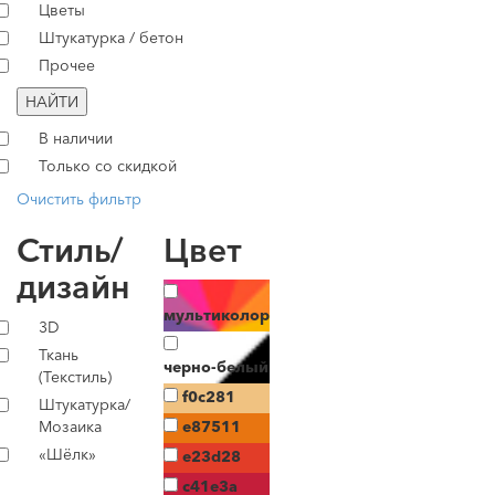
Цветы
Штукатурка / бетон
Прочее
НАЙТИ
В наличии
Только со скидкой
Очистить фильтр
Стиль/
Цвет
дизайн
мультиколор
3D
Ткань
черно-белый
(Текстиль)
f0c281
Штукатурка/
Мозаика
e87511
«Шёлк»
e23d28
c41e3a