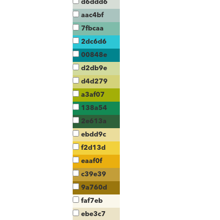
d6ddd6
aac4bf
7fbcaa
2dc6d6
00848e
d2db9e
d4d279
a3af07
138a54
2e613a
ebdd9c
f2d13d
eaaf0f
c39e39
9a760d
faf7eb
ebe3c7