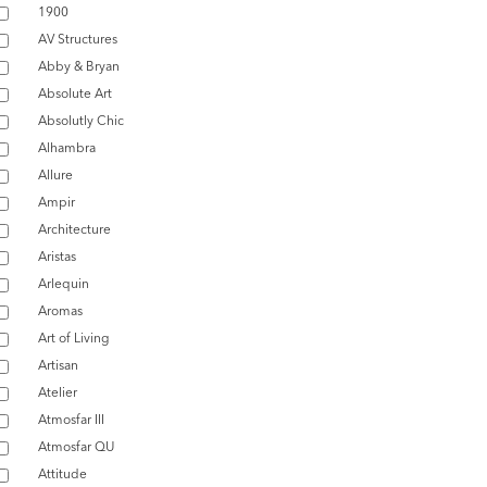
1900
AV Structures
Abby & Bryan
Absolute Art
Absolutly Chic
Alhambra
Allure
Ampir
Architecture
Aristas
Arlequin
Aromas
Art of Living
Artisan
Atelier
Atmosfar III
Atmosfar QU
Attitude