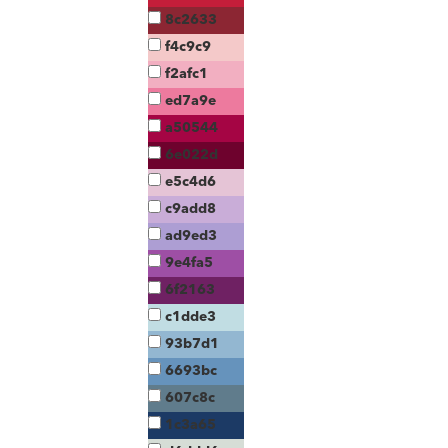
8c2633
f4c9c9
f2afc1
ed7a9e
a50544
6e022d
e5c4d6
c9add8
ad9ed3
9e4fa5
6f2163
c1dde3
93b7d1
6693bc
607c8c
1c3a65