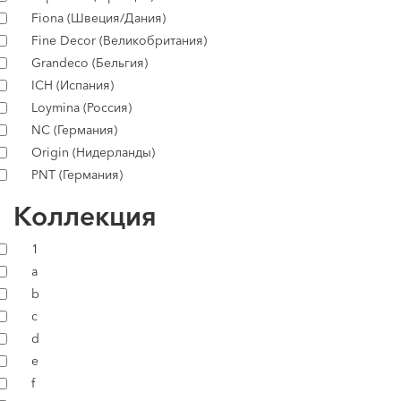
Fiona (Швеция/Дания)
Fine Decor (Великобритания)
Grandeco (Бельгия)
ICH (Испания)
Loymina (Россия)
NC (Германия)
Origin (Нидерланды)
PNT (Германия)
Коллекция
1
a
b
c
d
e
f