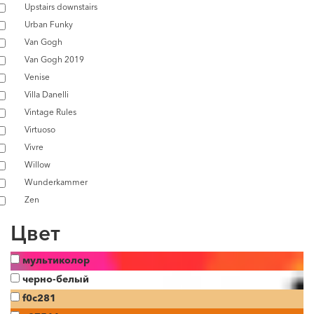
Upstairs downstairs
Urban Funky
Van Gogh
Van Gogh 2019
Venise
Villa Danelli
Vintage Rules
Virtuoso
Vivre
Willow
Wunderkammer
Zen
Цвет
мультиколор
черно-белый
f0c281