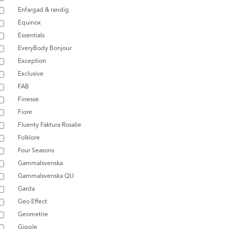
Enfargad & randig
Equinox
Essentials
EveryBody Bonjour
Exception
Exclusive
FAB
Finesse
Fiore
Fluenty Faktura Rosalie
Folklore
Four Seasons
Gammalsvenska
Gammalsvenska QU
Garda
Geo Effect
Geometrie
Giggle