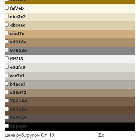
faf7eb
ebe3c7
dbceac
cfad7e
ad916c
878686
f3f2f3
e0dfd8
cac7c1
b1aca3
a08d73
78614d
634b36
5a524b
000000
Цена руб./рулон
От
До