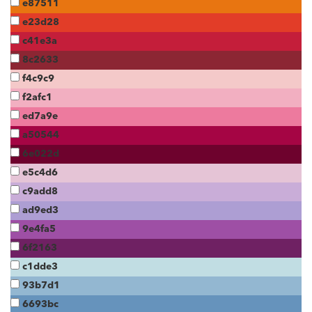
e87511
e23d28
c41e3a
8c2633
f4c9c9
f2afc1
ed7a9e
a50544
6e022d
e5c4d6
c9add8
ad9ed3
9e4fa5
6f2163
c1dde3
93b7d1
6693bc