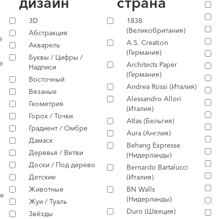
дизайн
страна
3D
1838
(Великобритания)
Абстракция
е
A.S. Creation
Акварель
(Германия)
Буквы / Цифры /
е
Architects Paper
Надписи
(Германия)
Восточный
Andrea Rossi (Италия)
Вязаные
Alessandro Allori
Геометрия
(Италия)
Горох / Точки
Atlas (Бельгия)
Градиент / Омбре
Aura (Англия)
Дамаск
Behang Expresse
Деревья / Ветви
(Нидерланды)
Доски / Под дерево
Bernardo Bartalucci
Детские
(Италия)
Животные
BN Walls
е
(Нидерланды)
Жуи / Туаль
Duro (Швеция)
Звёзды