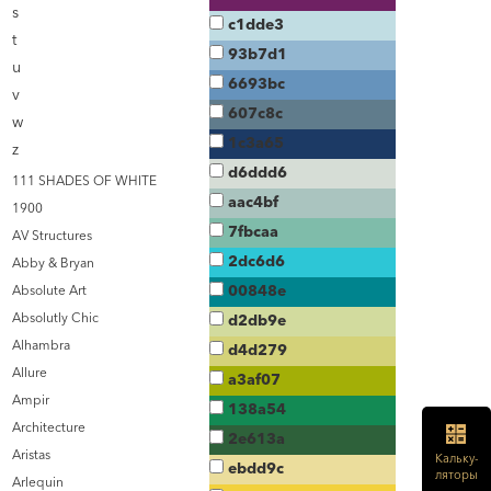
s
c1dde3
t
93b7d1
u
6693bc
v
607c8c
w
1c3a65
z
d6ddd6
111 SHADES OF WHITE
aac4bf
1900
7fbcaa
AV Structures
2dc6d6
Abby & Bryan
00848e
Absolute Art
Absolutly Chic
d2db9e
Alhambra
d4d279
Allure
a3af07
Ampir
138a54
Architecture
2e613a
Aristas
Кальку-
ebdd9c
ляторы
Arlequin