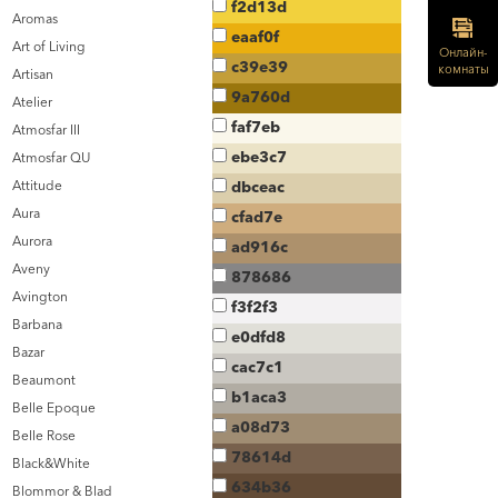
f2d13d
Aromas
eaaf0f
Art of Living
Онлайн-
c39e39
комнаты
Artisan
9a760d
Atelier
faf7eb
Atmosfar III
ebe3c7
Atmosfar QU
Attitude
dbceac
Aura
cfad7e
Aurora
ad916c
Aveny
878686
Avington
f3f2f3
Barbana
e0dfd8
Bazar
cac7c1
Beaumont
b1aca3
Belle Epoque
a08d73
Belle Rose
78614d
Black&White
634b36
Blommor & Blad