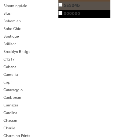
5a524b
Bloomingdale
000000
Blush
Bohemien
Boho Chic
Boutique
Brilliant
Brooklyn Bridge
C1217
Cabana
Camellia
Capri
Caravaggio
Caribbean
Carnazza
Carolina
Chacran
Charlie
Charming Prints