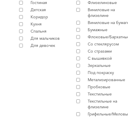
Гостиная
Флизелиновые
Детская
Виниловые на
флизелине
Коридор
Виниловые на бумаг
Кухня
Бумажные
Спальня
Флоковые/Бархатны
Для мальчиков
Со стеклярусом
Для девочек
Со стразами
С вышивкой
Зеркальные
Под покраску
Метализированные
Пробковые
Текстильные
Текстильные на
флизелине
Грифельные/Меловы