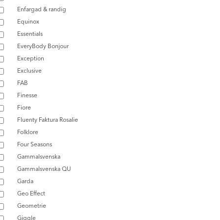
Enfargad & randig
Equinox
Essentials
EveryBody Bonjour
Exception
Exclusive
FAB
Finesse
Fiore
Fluenty Faktura Rosalie
Folklore
Four Seasons
Gammalsvenska
Gammalsvenska QU
Garda
Geo Effect
Geometrie
Giggle