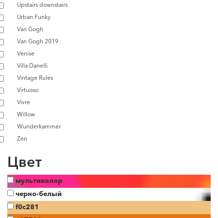
Upstairs downstairs
Urban Funky
Van Gogh
Van Gogh 2019
Venise
Villa Danelli
Vintage Rules
Virtuoso
Vivre
Willow
Wunderkammer
Zen
Цвет
мультиколор
черно-белый
f0c281