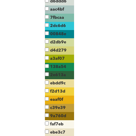
d6ddd6
aac4bf
7fbcaa
2dc6d6
00848e
d2db9e
d4d279
a3af07
138a54
2e613a
ebdd9c
f2d13d
eaaf0f
c39e39
9a760d
faf7eb
ebe3c7