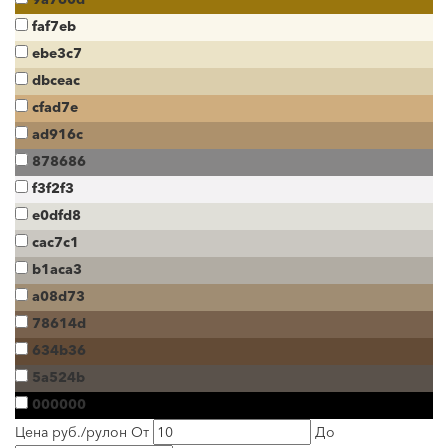
faf7eb
ebe3c7
dbceac
cfad7e
ad916c
878686
f3f2f3
e0dfd8
cac7c1
b1aca3
a08d73
78614d
634b36
5a524b
000000
Цена руб./рулон
От
До