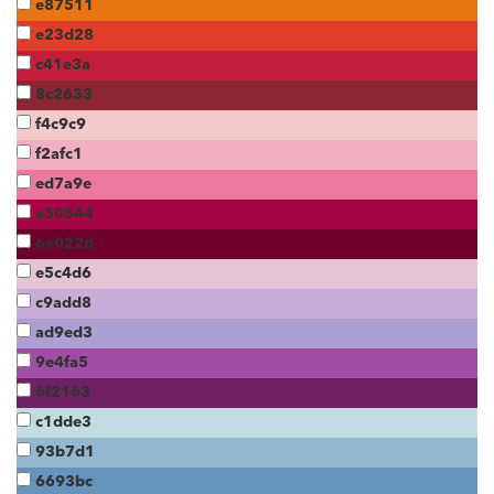
e87511
e23d28
c41e3a
8c2633
f4c9c9
f2afc1
ed7a9e
a50544
6e022d
e5c4d6
c9add8
ad9ed3
9e4fa5
6f2163
c1dde3
93b7d1
6693bc