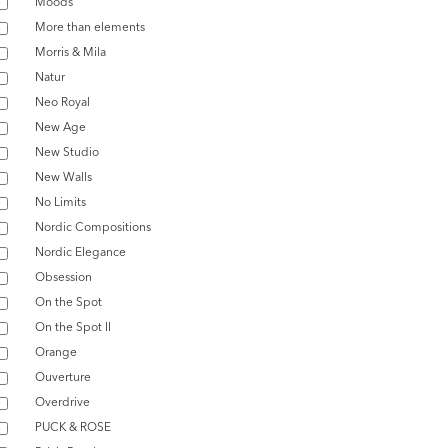
Moods
More than elements
Morris & Mila
Natur
Neo Royal
New Age
New Studio
New Walls
No Limits
Nordic Compositions
Nordic Elegance
Obsession
On the Spot
On the Spot II
Orange
Ouverture
Overdrive
PUCK & ROSE