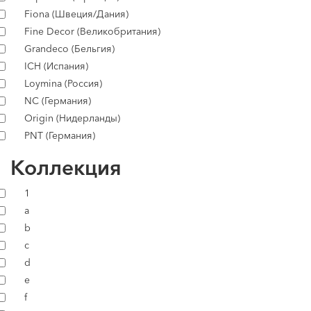
Fiona (Швеция/Дания)
Fine Decor (Великобритания)
Grandeco (Бельгия)
ICH (Испания)
Loymina (Россия)
NC (Германия)
Origin (Нидерланды)
PNT (Германия)
Коллекция
1
a
b
c
d
e
f