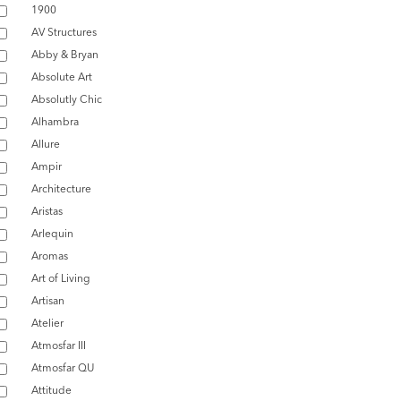
1900
AV Structures
Abby & Bryan
Absolute Art
Absolutly Chic
Alhambra
Allure
Ampir
Architecture
Aristas
Arlequin
Aromas
Art of Living
Artisan
Atelier
Atmosfar III
Atmosfar QU
Attitude