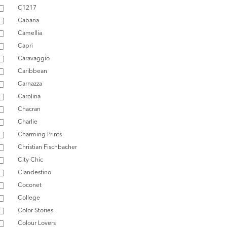
C1217
Cabana
Camellia
Capri
Caravaggio
Caribbean
Carnazza
Carolina
Chacran
Charlie
Charming Prints
Christian Fischbacher
City Chic
Clandestino
Coconet
College
Color Stories
Colour Lovers