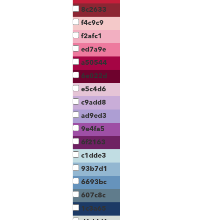
8c2633
f4c9c9
f2afc1
ed7a9e
a50544
6e022d
e5c4d6
c9add8
ad9ed3
9e4fa5
6f2163
c1dde3
93b7d1
6693bc
607c8c
1c3a65