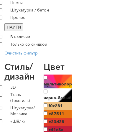
Цветы
Штукатурка / бетон
Прочее
НАЙТИ
В наличии
Только со скидкой
Очистить фильтр
Стиль/
Цвет
дизайн
мультиколор
3D
Ткань
черно-белый
(Текстиль)
f0c281
Штукатурка/
Мозаика
e87511
«Шёлк»
e23d28
c41e3a