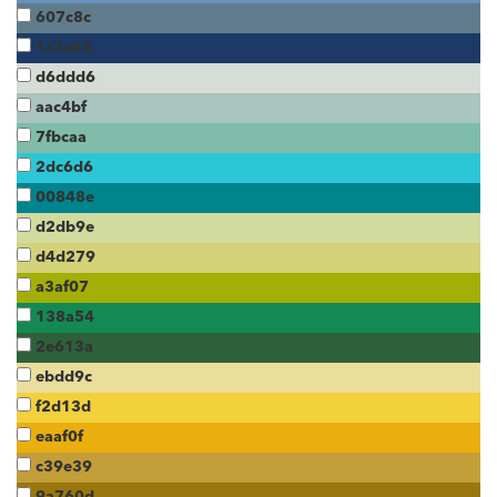
607c8c
1c3a65
d6ddd6
aac4bf
7fbcaa
2dc6d6
00848e
d2db9e
d4d279
a3af07
138a54
2e613a
ebdd9c
f2d13d
eaaf0f
c39e39
9a760d