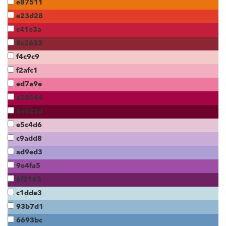
e87511
e23d28
c41e3a
8c2633
f4c9c9
f2afc1
ed7a9e
a50544
6e022d
e5c4d6
c9add8
ad9ed3
9e4fa5
6f2163
c1dde3
93b7d1
6693bc