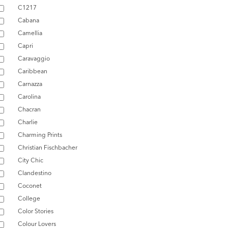
C1217
Cabana
Camellia
Capri
Caravaggio
Caribbean
Carnazza
Carolina
Chacran
Charlie
Charming Prints
Christian Fischbacher
City Chic
Clandestino
Coconet
College
Color Stories
Colour Lovers