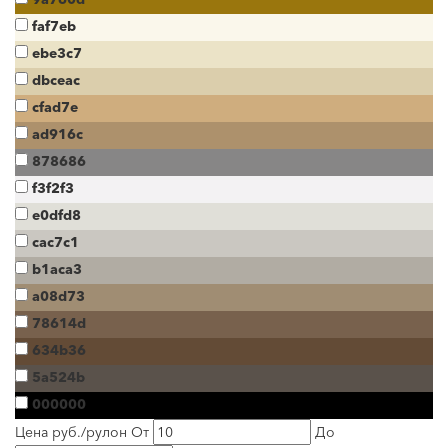
faf7eb
ebe3c7
dbceac
cfad7e
ad916c
878686
f3f2f3
e0dfd8
cac7c1
b1aca3
a08d73
78614d
634b36
5a524b
000000
Цена руб./рулон
От
До