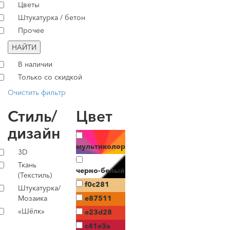
Цветы
Штукатурка / бетон
Прочее
НАЙТИ
В наличии
Только со скидкой
Очистить фильтр
Стиль/
Цвет
дизайн
мультиколор
3D
Ткань
черно-белый
(Текстиль)
f0c281
Штукатурка/
Мозаика
e87511
«Шёлк»
e23d28
c41e3a