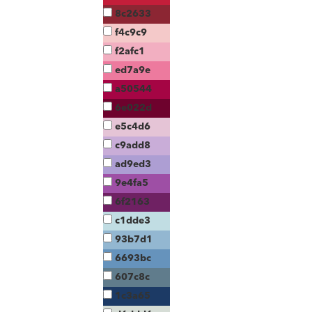
8c2633
f4c9c9
f2afc1
ed7a9e
a50544
6e022d
e5c4d6
c9add8
ad9ed3
9e4fa5
6f2163
c1dde3
93b7d1
6693bc
607c8c
1c3a65