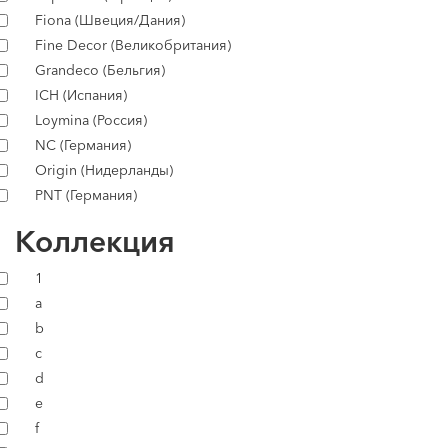
Fiona (Швеция/Дания)
Fine Decor (Великобритания)
Grandeco (Бельгия)
ICH (Испания)
Loymina (Россия)
NC (Германия)
Origin (Нидерланды)
PNT (Германия)
Коллекция
1
a
b
c
d
e
f