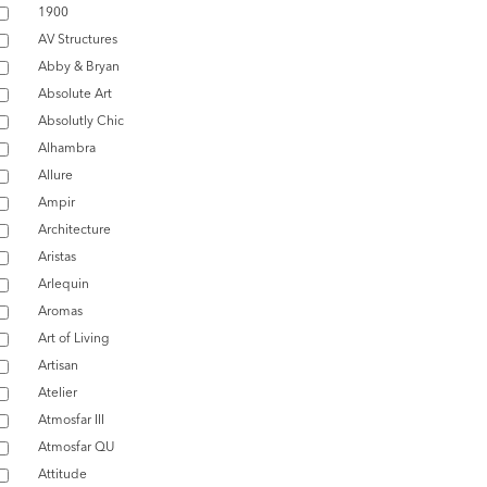
1900
AV Structures
Abby & Bryan
Absolute Art
Absolutly Chic
Alhambra
Allure
Ampir
Architecture
Aristas
Arlequin
Aromas
Art of Living
Artisan
Atelier
Atmosfar III
Atmosfar QU
Attitude