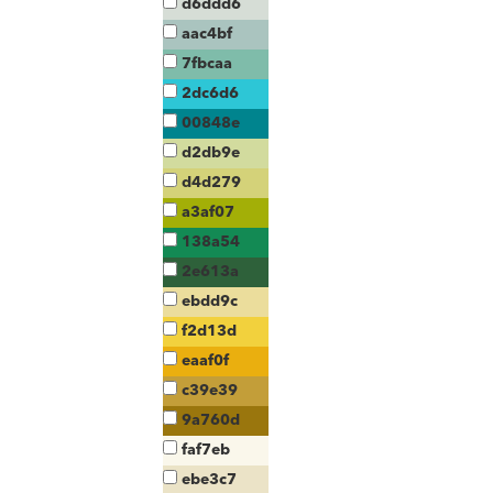
d6ddd6
aac4bf
7fbcaa
2dc6d6
00848e
d2db9e
d4d279
a3af07
138a54
2e613a
ebdd9c
f2d13d
eaaf0f
c39e39
9a760d
faf7eb
ebe3c7