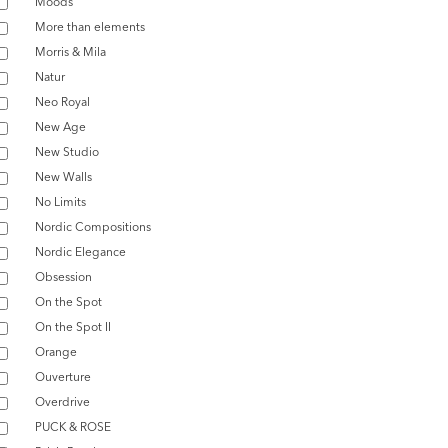
Moods
More than elements
Morris & Mila
Natur
Neo Royal
New Age
New Studio
New Walls
No Limits
Nordic Compositions
Nordic Elegance
Obsession
On the Spot
On the Spot II
Orange
Ouverture
Overdrive
PUCK & ROSE