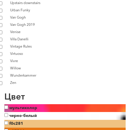
Upstairs downstairs
Urban Funky
Van Gogh
Van Gogh 2019
Venise
Villa Danelli
Vintage Rules
Virtuoso
Vivre
Willow
Wunderkammer
Zen
Цвет
мультиколор
черно-белый
f0c281