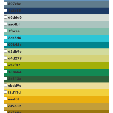
607c8c
1c3a65
d6ddd6
aac4bf
7fbcaa
2dc6d6
00848e
d2db9e
d4d279
a3af07
138a54
2e613a
ebdd9c
f2d13d
eaaf0f
c39e39
9a760d