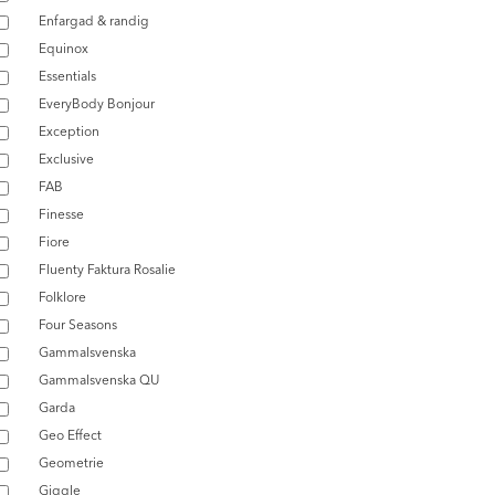
Enfargad & randig
Equinox
Essentials
EveryBody Bonjour
Exception
Exclusive
FAB
Finesse
Fiore
Fluenty Faktura Rosalie
Folklore
Four Seasons
Gammalsvenska
Gammalsvenska QU
Garda
Geo Effect
Geometrie
Giggle