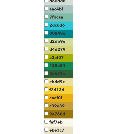
d6ddd6
aac4bf
7fbcaa
2dc6d6
00848e
d2db9e
d4d279
a3af07
138a54
2e613a
ebdd9c
f2d13d
eaaf0f
c39e39
9a760d
faf7eb
ebe3c7