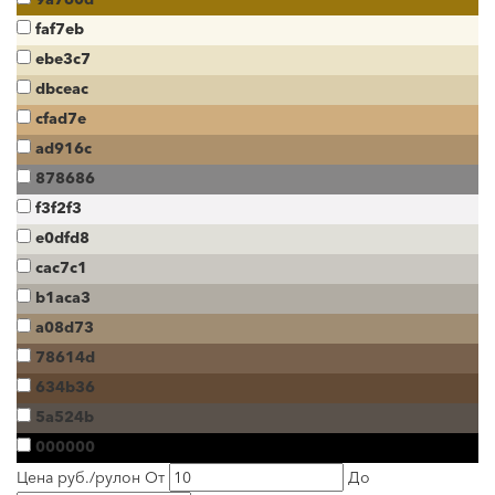
faf7eb
ebe3c7
dbceac
cfad7e
ad916c
878686
f3f2f3
e0dfd8
cac7c1
b1aca3
a08d73
78614d
634b36
5a524b
000000
Цена руб./рулон
От
До