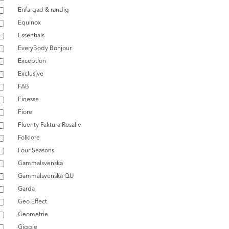
Enfargad & randig
Equinox
Essentials
EveryBody Bonjour
Exception
Exclusive
FAB
Finesse
Fiore
Fluenty Faktura Rosalie
Folklore
Four Seasons
Gammalsvenska
Gammalsvenska QU
Garda
Geo Effect
Geometrie
Giggle