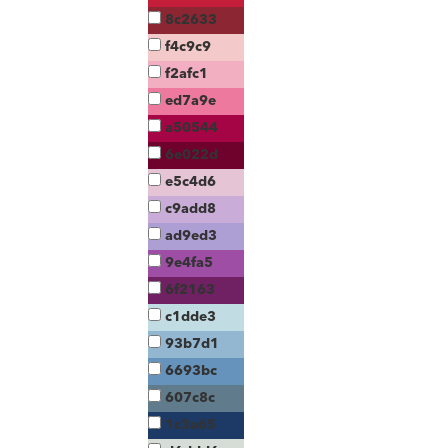
8c2633
f4c9c9
f2afc1
ed7a9e
a50544
6e022d
e5c4d6
c9add8
ad9ed3
9e4fa5
6f2163
c1dde3
93b7d1
6693bc
607c8c
1c3a65