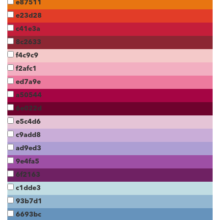
e87511
e23d28
c41e3a
8c2633
f4c9c9
f2afc1
ed7a9e
a50544
6e022d
e5c4d6
c9add8
ad9ed3
9e4fa5
6f2163
c1dde3
93b7d1
6693bc