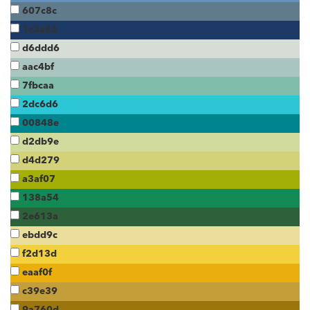
607c8c
1c3a65
d6ddd6
aac4bf
7fbcaa
2dc6d6
00848e
d2db9e
d4d279
a3af07
138a54
2e613a
ebdd9c
f2d13d
eaaf0f
c39e39
9a760d