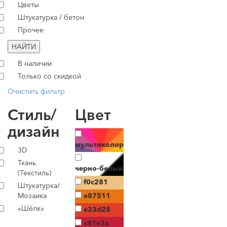
Цветы
Штукатурка / бетон
Прочее
НАЙТИ
В наличии
Только со скидкой
Очистить фильтр
Стиль/
Цвет
дизайн
мультиколор
3D
Ткань
черно-белый
(Текстиль)
f0c281
Штукатурка/
Мозаика
e87511
«Шёлк»
e23d28
c41e3a