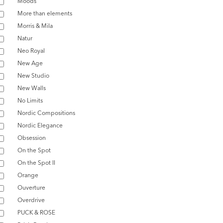
Moods
More than elements
Morris & Mila
Natur
Neo Royal
New Age
New Studio
New Walls
No Limits
Nordic Compositions
Nordic Elegance
Obsession
On the Spot
On the Spot II
Orange
Ouverture
Overdrive
PUCK & ROSE