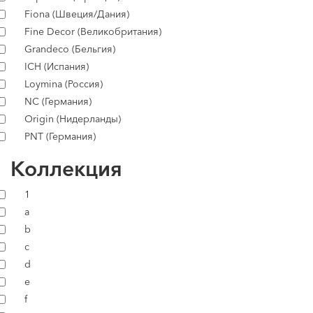
Fiona (Швеция/Дания)
Fine Decor (Великобритания)
Grandeco (Бельгия)
ICH (Испания)
Loymina (Россия)
NC (Германия)
Origin (Нидерланды)
PNT (Германия)
Коллекция
1
a
b
c
d
e
f