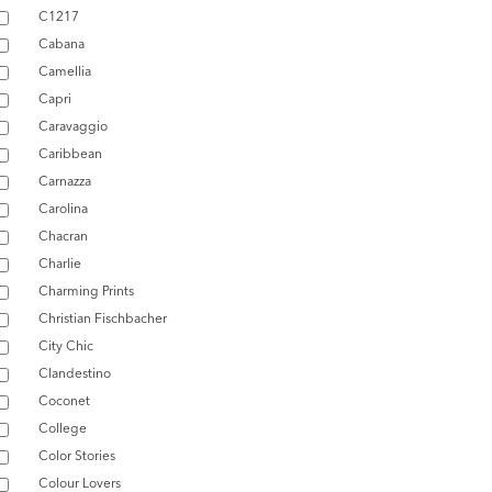
C1217
Cabana
Camellia
Capri
Caravaggio
Caribbean
Carnazza
Carolina
Chacran
Charlie
Charming Prints
Christian Fischbacher
City Chic
Clandestino
Coconet
College
Color Stories
Colour Lovers