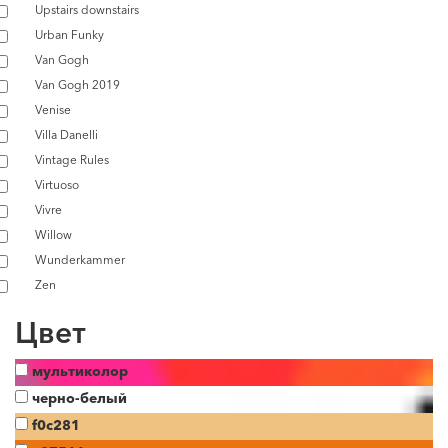
Upstairs downstairs
Urban Funky
Van Gogh
Van Gogh 2019
Venise
Villa Danelli
Vintage Rules
Virtuoso
Vivre
Willow
Wunderkammer
Zen
Цвет
мультиколор
черно-белый
f0c281