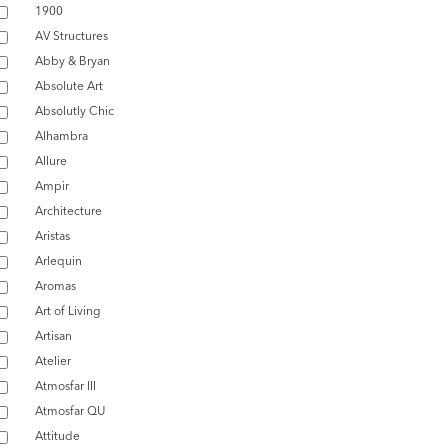
1900
AV Structures
Abby & Bryan
Absolute Art
Absolutly Chic
Alhambra
Allure
Ampir
Architecture
Aristas
Arlequin
Aromas
Art of Living
Artisan
Atelier
Atmosfar III
Atmosfar QU
Attitude